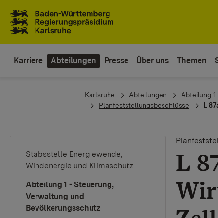
Zum Inhaltsbereich
Zur Hauptnavigation
Karriere
Abteilungen
Presse
Über uns
Themen
You are here:
Karlsruhe
Abteilungen
Abteilung 1
Planfeststellungsbeschlüsse
L 87
Planfestst
L 8
Stabsstelle Energiewende,
Windenergie und Klimaschutz
Wir
Abteilung 1 - Steuerung,
Verwaltung und
Bevölkerungsschutz