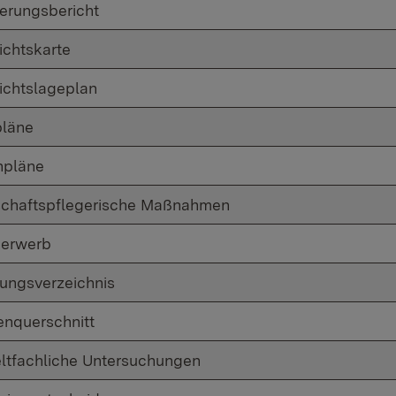
terungsbericht
ichtskarte
ichtslageplan
läne
npläne
chaftspflegerische Maßnahmen
erwerb
ungsverzeichnis
enquerschnitt
tfachliche Untersuchungen