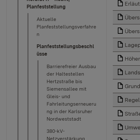
Erläu
Planfeststellung
Übers
Aktuelle
Planfeststellungsverfahre
Übers
n
Lagep
Planfeststellungsbeschl
üsse
Höhe
Barrierefreier Ausbau
Lands
der Haltestellen
Hertzstraße bis
Grund
Siemensallee mit
Gleis- und
Regel
Fahrleitungserneueru
ng in der Karlsruher
Straß
Nordweststadt
Umwel
380-kV-
Netzverstärkung