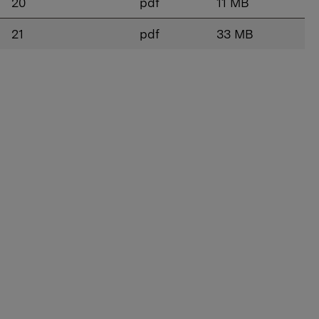
20
pdf
11 MB
21
pdf
33 MB