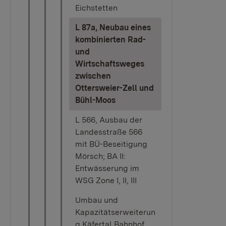
Eichstetten
L 87a, Neubau eines
kombinierten Rad-
und
Wirtschaftsweges
zwischen
Ottersweier-Zell und
(current)
Bühl-Moos
L 566, Ausbau der
Landesstraße 566
mit BÜ-Beseitigung
Mörsch; BA II:
Entwässerung im
WSG Zone I, II, III
Umbau und
Kapazitätserweiterun
g Käfertal Bahnhof