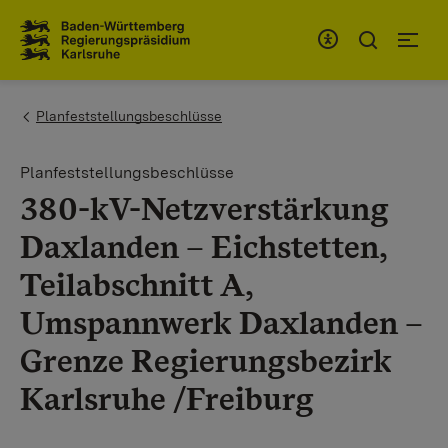
Zum Inhaltsbereich
Zur Hauptnavigation
You are here:
Planfeststellungsbeschlüsse
Planfeststellungsbeschlüsse
380-kV-Netzverstärkung
Daxlanden – Eichstetten,
Teilabschnitt A,
Umspannwerk Daxlanden –
Grenze Regierungsbezirk
Karlsruhe /Freiburg