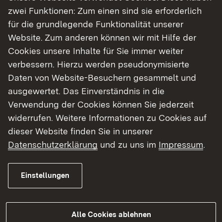
Grunderwerb
06.3 - Teil
zip
zwei Funktionen: Zum einen sind sie erforderlich
1
für die grundlegende Funktionalität unserer
Website. Zum anderen können wir mit Hilfe der
Grunderwerb
06.3 - Teil
zip
Cookies unsere Inhalte für Sie immer weiter
2
verbessern. Hierzu werden pseudonymisierte
Daten von Website-Besuchern gesammelt und
Grunderwerb
06.4
zip
ausgewertet. Das Einverständnis in die
Kreuzungen
07
zip
Verwendung der Cookies können Sie jederzeit
widerrufen. Weitere Informationen zu Cookies auf
Angaben zum Rückbau
08
zip
dieser Website finden Sie in unserer
UVP-Bericht
09.0 -
zip
Datenschutzerklärung
und zu uns im
Impressum
.
09.2
Einstellungen
UVP-Bericht
09.3 -
zip
09.5
UVP-Bericht
09.6 -
zip
Alle Cookies ablehnen