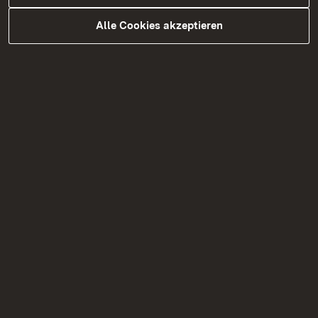
09.9
Alle Cookies akzeptieren
Immissionsschutztechnische
10.1
zip
Untersuchungen
Immissionsschutztechnische
10.2 - 10.3
zip
Untersuchungen
Natura 2000 Studien
11.1
zip
Natura 2000 Studien
11.2 - Teil
zip
1
Natura 2000 Studien
11.2 - Teil
zip
2
Natura 2000 Studien
11.3
zip
Natura 2000 Studien
11.4 - 11.6
zip