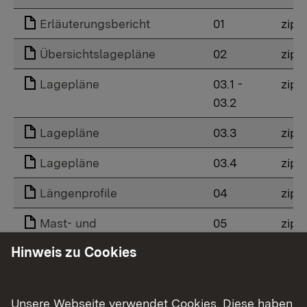
Erläuterungsbericht
01
zip
Übersichtslagepläne
02
zip
Lagepläne
03.1 -
zip
03.2
Lagepläne
03.3
zip
Lagepläne
03.4
zip
Längenprofile
04
zip
Mast- und
05
zip
Fundamentangaben
Hinweis zu Cookies
Grunderwerb
06.1 -
zip
06.2
Unsere Webseite verwendet Cookies. Diese haben