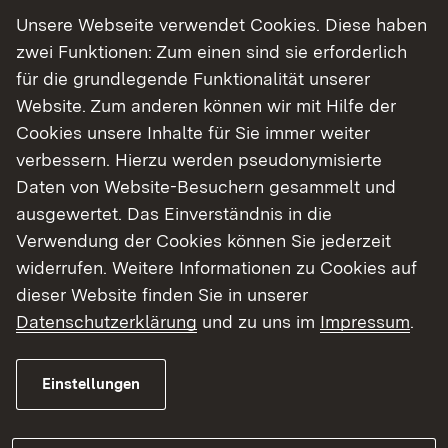
technischer und sozialer Arbeitsschutz, z. B. dem
Unsere Webseite verwendet Cookies. Diese haben
Arbeitsschutzgesetz, der
zwei Funktionen: Zum einen sind sie erforderlich
Betriebssicherheitsverordnung oder dem
für die grundlegende Funktionalität unserer
Arbeitszeitgesetz.
Website. Zum anderen können wir mit Hilfe der
Cookies unsere Inhalte für Sie immer weiter
Sonderaufgaben im technischen und sozialen
verbessern. Hierzu werden pseudonymisierte
Arbeitsschutz
Daten von Website-Besuchern gesammelt und
Mutterschutz
ausgewertet. Das Einverständnis in die
Unsere Zuständigkeiten für den Bereich
Verwendung der Cookies können Sie jederzeit
Mutterschutz sind bei der Fachgruppe
widerrufen. Weitere Informationen zu Cookies auf
Mutterschutz angesiedelt.
dieser Website finden Sie in unserer
Datenschutzerklärung
und zu uns im
Impressum
.
Wir überwachen die Schutzvorschriften für
werdende und stillende Mütter nach den
Einstellungen
Vorschriften des Mutterschutzgesetzes. Zudem
führen wir die Verwaltungsverfahren zum