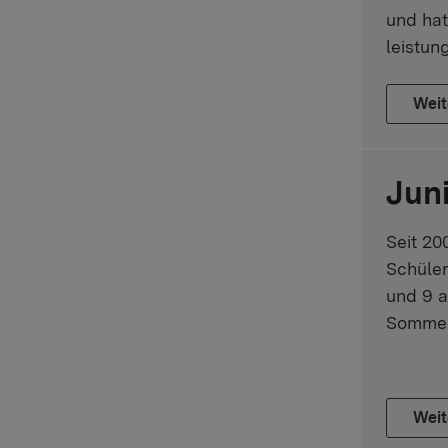
und hat
leistun
Weit
Jun
Seit 20
Schüle
und 9 a
Sommerf
Weit