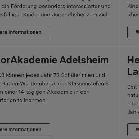
 die Förderung besonders interessierter und
Kind
gsfähiger Kinder und Jugendlicher zum Ziel.
Rhei
ere Informationen
W
iorAkademie Adelsheim
He
La
03 können jedes Jahr 72 Schülerinnen und
r Baden-Württembergs der Klassenstufen 8
Seit
n einer 14-tägigen Akademie in den
natu
erien teilnehmen.
inte
Jahr
ere Informationen
W