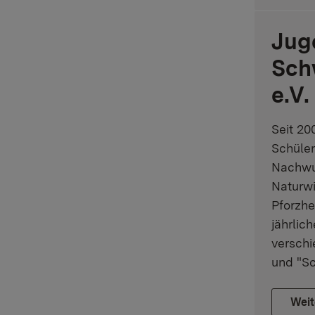
Jug
Sch
e.V.
Seit 20
Schüler
Nachwu
Naturwi
Pforzhe
jährlic
versch
und "Sc
Weit