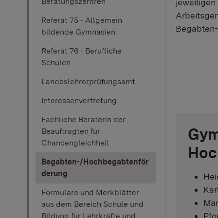
Beratungszentren
jeweiligen
Arbeitsgem
Referat 75 - Allgemein
Begabten-A
bildende Gymnasien
Referat 76 - Berufliche
Schulen
Landeslehrerprüfungsamt
Interessenvertretung
Fachliche Beraterin der
Gym
Beauftragten für
Chancengleichheit
Hoc
Begabten-/Hochbegabtenför
(current)
derung
Hei
Kar
Formulare und Merkblätter
Man
aus dem Bereich Schule und
Pfo
Bildung für Lehrkräfte und