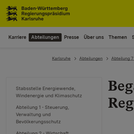
Zum Inhaltsbereich
Zur Hauptnavigation
Karriere
Abteilungen
Presse
Über uns
Themen
You are here:
Karlsruhe
Abteilungen
Abteilung 7
Beg
Stabsstelle Energiewende,
Windenergie und Klimaschutz
Reg
Abteilung 1 - Steuerung,
Verwaltung und
Bevölkerungsschutz
Abteilung 2 - Wirtschaft,