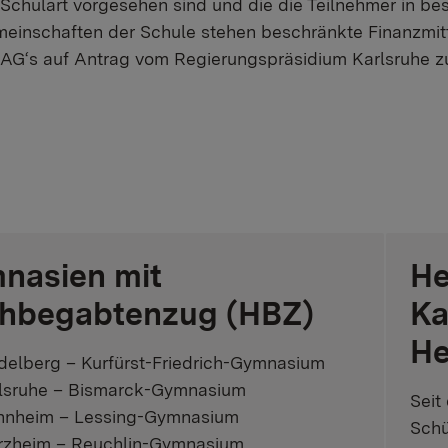
 Schulart vorgesehen sind und die die Teilnehmer in be
einschaften der Schule stehen beschränkte Finanzmit
G‘s auf Antrag vom Regierungspräsidium Karlsruhe zu
nasien mit
He
hbegabtenzug (HBZ)
Ka
He
delberg – Kurfürst-Friedrich-Gymnasium
lsruhe – Bismarck-Gymnasium
Seit
nheim – Lessing-Gymnasium
Schü
rzheim – Reuchlin-Gymnasium