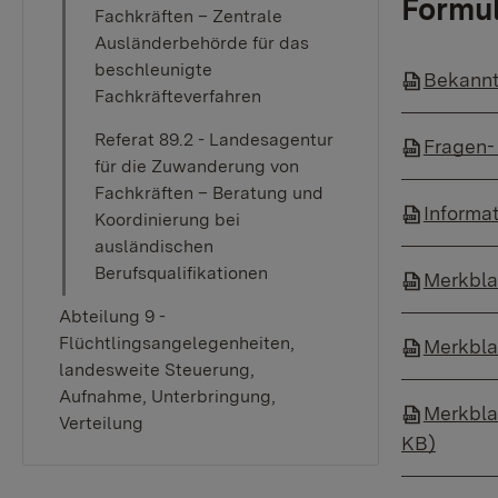
Formul
Fachkräften – Zentrale
Ausländerbehörde für das
beschleunigte
Bekannt
Fachkräfteverfahren
Referat 89.2 - Landesagentur
Fragen- 
für die Zuwanderung von
Fachkräften – Beratung und
Informat
Koordinierung bei
ausländischen
Berufsqualifikationen
Merkblat
Abteilung 9 -
Flüchtlingsangelegenheiten,
Merkblat
landesweite Steuerung,
Aufnahme, Unterbringung,
Merkblat
Verteilung
KB)