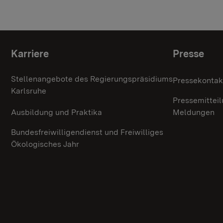
Themenübersicht
Karriere
Presse
Stellenangebote des Regierungspräsidiums
Pressekontak
Karlsruhe
Pressemittei
Ausbildung und Praktika
Meldungen
Bundesfreiwilligendienst und Freiwilliges
Ökologisches Jahr