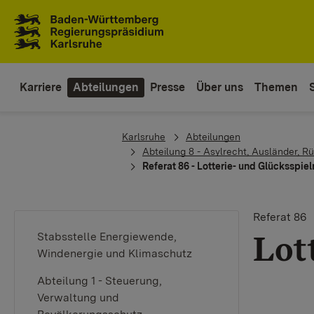
Zum Inhaltsbereich
Zur Hauptnavigation
Karriere
Abteilungen
Presse
Über uns
Themen
You are here:
Karlsruhe
Abteilungen
Abteilung 8 - Asylrecht, Ausländer, 
Referat 86 - Lotterie- und Glücksspiel
Referat 86
Lot
Stabsstelle Energiewende,
Windenergie und Klimaschutz
Abteilung 1 - Steuerung,
Verwaltung und