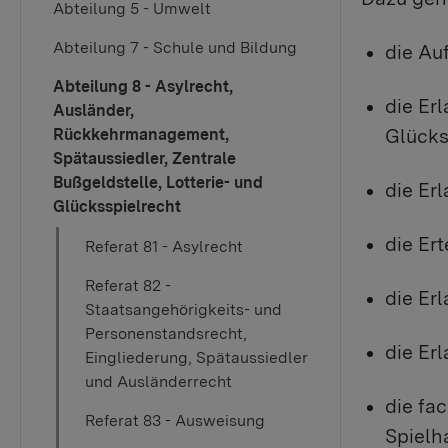
Abteilung 5 - Umwelt
Abteilung 7 - Schule und Bildung
die Au
Abteilung 8 - Asylrecht,
die Er
Ausländer,
Glücks
Rückkehrmanagement,
Spätaussiedler, Zentrale
Bußgeldstelle, Lotterie- und
die Er
Glücksspielrecht
die Er
Referat 81 - Asylrecht
Referat 82 -
die Er
Staatsangehörigkeits- und
Personenstandsrecht,
die Er
Eingliederung, Spätaussiedler
und Ausländerrecht
die fa
Referat 83 - Ausweisung
Spielh