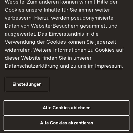
Website. Zum anderen können wir mit Hilfe der
Cookies unsere Inhalte für Sie immer weiter
verbessern. Hierzu werden pseudonymisierte
Daten von Website-Besuchern gesammelt und
ausgewertet. Das Einverständnis in die
Verwendung der Cookies können Sie jederzeit
widerrufen. Weitere Informationen zu Cookies auf
dieser Website finden Sie in unserer
Datenschutzerklärung
und zu uns im
Impressum
.
Einstellungen
BFD / FÖJ
Alle Cookies ablehnen
Bundesfreiwilligendienst und Freiwilliges
Ökologisches Jahr​​ im Bereich des Ökomobils
Alle Cookies akzeptieren
und des Landschaftspflegetrupps