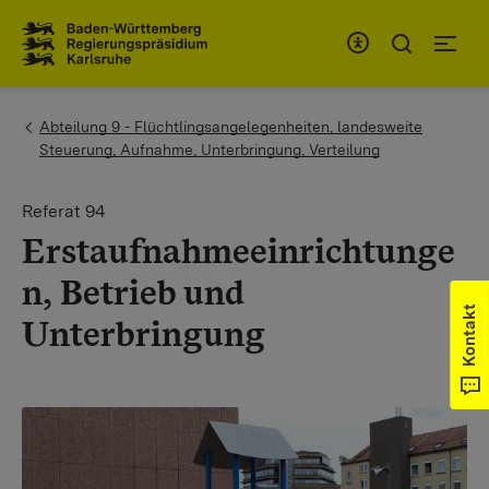
Zum Inhaltsbereich
Zur Hauptnavigation
You are here:
Abteilung 9 - Flüchtlingsangelegenheiten, landesweite
Steuerung, Aufnahme, Unterbringung, Verteilung
Referat 94
Erstaufnahmeeinrichtunge
n, Betrieb und
Kontakt
Unterbringung