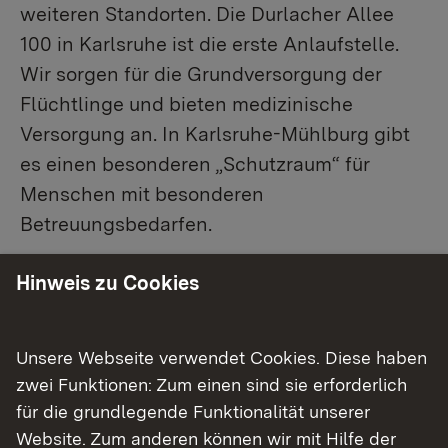
weiteren Standorten. Die Durlacher Allee
100 in Karlsruhe ist die erste Anlaufstelle.
Wir sorgen für die Grundversorgung der
Flüchtlinge und bieten medizinische
Versorgung an. In Karlsruhe-Mühlburg gibt
es einen besonderen „Schutzraum“ für
Menschen mit besonderen
Betreuungsbedarfen.
Hinweis zu Cookies
Unsere Aufgaben im Detail
Unsere Webseite verwendet Cookies. Diese haben
Betrieb aller Erstaufnahmeeinrichtungen
für Flüchtlinge im Regierungsbezirk
zwei Funktionen: Zum einen sind sie erforderlich
Karlsruhe
für die grundlegende Funktionalität unserer
Website. Zum anderen können wir mit Hilfe der