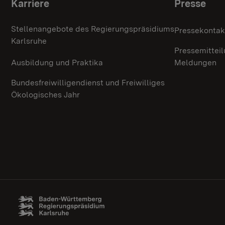
Themenübersicht
Karriere
Presse
Stellenangebote des Regierungspräsidiums
Pressekontak
Karlsruhe
Pressemittei
Ausbildung und Praktika
Meldungen
Bundesfreiwilligendienst und Freiwilliges
Ökologisches Jahr