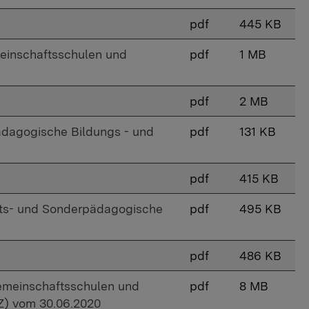
pdf
445 KB
meinschaftsschulen und
pdf
1 MB
pdf
2 MB
ädagogische Bildungs - und
pdf
131 KB
pdf
415 KB
fts- und Sonderpädagogische
pdf
495 KB
pdf
486 KB
Gemeinschaftsschulen und
pdf
8 MB
Z) vom 30.06.2020