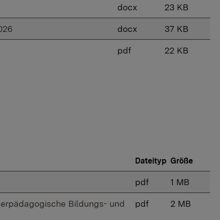
docx
23 KB
026
docx
37 KB
pdf
22 KB
Dateityp
Größe
pdf
1 MB
derpädagogische Bildungs- und
pdf
2 MB