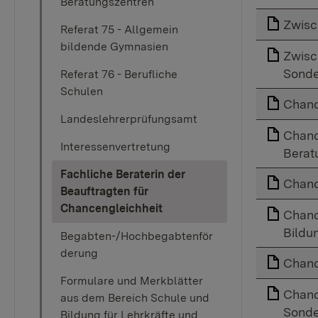
Beratungszentren
Zwisc
Referat 75 - Allgemein
bildende Gymnasien
Zwisc
Sonde
Referat 76 - Berufliche
Schulen
Chanc
Landeslehrerprüfungsamt
Chanc
Interessenvertretung
Berat
Fachliche Beraterin der
Chanc
Beauftragten für
(current)
Chancengleichheit
Chanc
Bildu
Begabten-/Hochbegabtenför
derung
Chanc
Formulare und Merkblätter
Chanc
aus dem Bereich Schule und
Sonde
Bildung für Lehrkräfte und