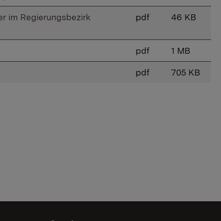
er im Regierungsbezirk
pdf
46 KB
pdf
1 MB
pdf
705 KB