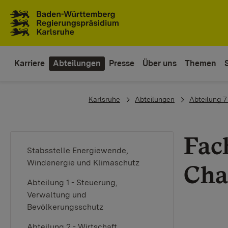
Zum Inhaltsbereich
Zur Hauptnavigation
Karriere
Abteilungen
Presse
Über uns
Themen
You are here:
Karlsruhe
Abteilungen
Abteilung 7
Fac
Stabsstelle Energiewende,
Windenergie und Klimaschutz
Cha
Abteilung 1 - Steuerung,
Verwaltung und
Bevölkerungsschutz
Abteilung 2 - Wirtschaft,