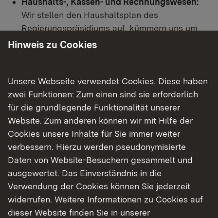
Haushalts-, Kassen- und Rechnungswesen:
Wir stellen den Haushaltsplan des
Regierungspräsidiums auf, kümmern uns um
eine bedarfsgerechte und aufgabenorientierte
Hinweis zu Cookies
Bewirtschaftung der Haushaltsmittel und
stellen die Rechnungsergebnisse in der
Rechnungslegung dar.
Unsere Webseite verwendet Cookies. Diese haben
Controlling:
Durch Aufbereitung
zwei Funktionen: Zum einen sind sie erforderlich
entscheidungsrelevanter Daten und
für die grundlegende Funktionalität unserer
Informationen (z. B. aus der Kosten- und
Website. Zum anderen können wir mit Hilfe der
Leistungsrechnung) und Begleitung der
Cookies unsere Inhalte für Sie immer weiter
Zielvereinbarungsprozesse unterstützen wir
verbessern. Hierzu werden pseudonymisierte
die steuerungs- und zukunftsorientierte
Daten von Website-Besuchern gesammelt und
Führungsarbeit im Regierungspräsidium.
ausgewertet. Das Einverständnis in die
Außerdem betreuen wir die Kolleginnen und
Verwendung der Cookies können Sie jederzeit
Kollegen bei der Nutzung der
widerrufen. Weitere Informationen zu Cookies auf
Haushaltsmanagementsysteme und führen die
dieser Website finden Sie in unserer