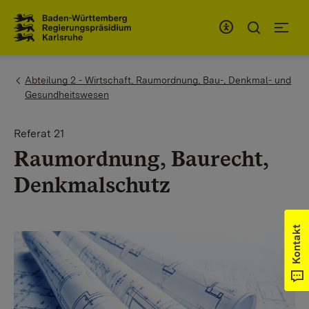
Zum Inhaltsbereich
Zur Hauptnavigation
You are here:
Abteilung 2 - Wirtschaft, Raumordnung, Bau-, Denkmal- und
Gesundheitswesen
Referat 21
Raumordnung, Baurecht,
Denkmalschutz
Kontakt