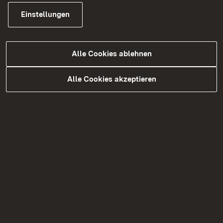
kataster (AROK)
Einstellungen
Mehr
Alle Cookies ablehnen
Alle Cookies akzeptieren
Häufig nachgefragt
Aktuelle Raumverträglichkeitsprüfungen und
Zielabweichungsverfahren
Das automatisierte Raumordnungskataster
(AROK)
Stabsstelle NBS/ABS Mannheim - Karlsruhe
Baurecht
Bauleitplanung