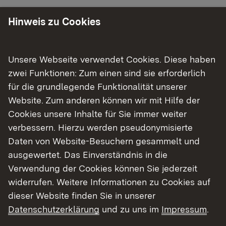
Hinweis zu Cookies
Informieren Sie sich!
Unsere Webseite verwendet Cookies. Diese haben
Stabsstelle NBS/ABS Mannheim -
Karlsruhe
zwei Funktionen: Zum einen sind sie erforderlich
für die grundlegende Funktionalität unserer
Website. Zum anderen können wir mit Hilfe der
Mehr
Cookies unsere Inhalte für Sie immer weiter
verbessern. Hierzu werden pseudonymisierte
Daten von Website-Besuchern gesammelt und
Aktuelle Raumverträglich­keitsprüfungen
und Zielabwei­chungsverfahren
ausgewertet. Das Einverständnis in die
Verwendung der Cookies können Sie jederzeit
Mehr
widerrufen. Weitere Informationen zu Cookies auf
dieser Website finden Sie in unserer
Datenschutzerklärung
und zu uns im
Impressum
.
Das automatisierte Raumordnungs­