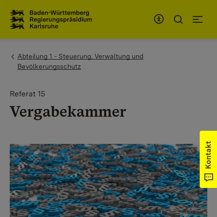
Zum Inhaltsbereich
Zur Hauptnavigation
You are here:
Abteilung 1 - Steuerung, Verwaltung und
Bevölkerungsschutz
Referat 15
Vergabekammer
Kontakt