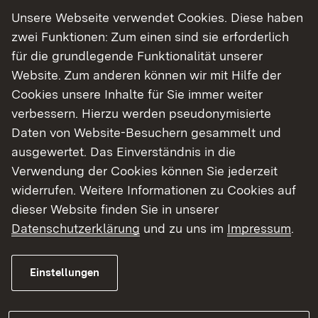
Unsere Webseite verwendet Cookies. Diese haben
zwei Funktionen: Zum einen sind sie erforderlich
für die grundlegende Funktionalität unserer
Website. Zum anderen können wir mit Hilfe der
Cookies unsere Inhalte für Sie immer weiter
verbessern. Hierzu werden pseudonymisierte
Daten von Website-Besuchern gesammelt und
Nachprüfungsantrag
ausgewertet. Das Einverständnis in die
Verwendung der Cookies können Sie jederzeit
Übermitteln Sie den Nachprüfungsantrag
widerrufen. Weitere Informationen zu Cookies auf
innerhalb der Frist des § 134 Abs. 2 GWB bitte
dieser Website finden Sie in unserer
der Vergabekammer so rechtzeitig, dass die
Datenschutzerklärung
und zu uns im
Impressum
.
Vergabekammer noch die Möglichkeit hat, den
Antrag auf offensichtliche Unzulässigkeit oder
Unbegründetheit zu prüfen. Nur die
Einstellungen
Information in Textform an den Auftraggeber
durch die Vergabekammer löst das