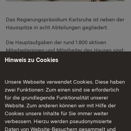
Das Regierungspräsidium Karlsruhe ist neben der
Hausspitze in acht Abteilungen gegliedert.
Die Hauptaufgaben der rund 1.800 aktiven
Mitarbeiterinnen und Mitarbeiter des Hauses sind:
Steuerung, Verwaltung und Bevölkerungsschutz,
Hinweis zu Cookies
Wirtschaft, Raumordnung, Bau-, Denkmal- und
Gesundheitswesen, Landwirtschaft, Ländlicher
Unsere Webseite verwendet Cookies. Diese haben
Raum, Veterinär- und Lebensmittelwesen,
zwei Funktionen: Zum einen sind sie erforderlich
Mobilität, Verkehr, Straßen, Umwelt, Schule und
für die grundlegende Funktionalität unserer
Bildung, Asylrecht, Ausländer,
Website. Zum anderen können wir mit Hilfe der
Rückkehrmanagement, Spätaussiedler, Zentrale
Cookies unsere Inhalte für Sie immer weiter
Bußgeldstelle, Lotterie- und Glücksspielrecht,
verbessern. Hierzu werden pseudonymisierte
Flüchtlingsangelegenheiten - landesweite
Daten von Website-Besuchern gesammelt und
Steuerung, Aufnahme, Unterbringung, Verteilung.