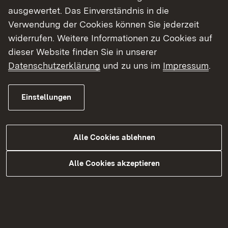
ausgewertet. Das Einverständnis in die
Organigramm des Regierungspräsidiums
Verwendung der Cookies können Sie jederzeit
Karlsruhe
widerrufen. Weitere Informationen zu Cookies auf
dieser Website finden Sie in unserer
Datenschutzerklärung
und zu uns im
Impressum
.
Themenübersicht
Themenübersicht
Einstellungen
Alle Cookies ablehnen
Alle Cookies akzeptieren
Kontakt
Datenschutz
Erklärung zur Barrierefreiheit
Impressum