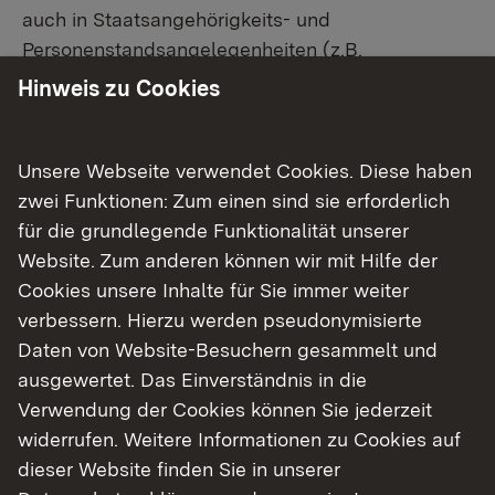
auch in Staatsangehörigkeits- und
Personenstandsangelegenheiten (z.B.
Einbürgerungen, Standesamtsaufsicht) aus.
Hinweis zu Cookies
Durch die Wahrnehmung der Rechts- und
Fachaufsicht werden einheitliche Standards in
rechtlicher und fachlicher Hinsicht für den
Unsere Webseite verwendet Cookies. Diese haben
gesamten Regierungsbezirk gewährleistet.
zwei Funktionen: Zum einen sind sie erforderlich
für die grundlegende Funktionalität unserer
Als weitere landesweit durchzuführende Aufgabe
Website. Zum anderen können wir mit Hilfe der
nimmt die Abteilung 8 die Zuständigkeit für die
Cookies unsere Inhalte für Sie immer weiter
Ahndung von
verbessern. Hierzu werden pseudonymisierte
Straßenverkehrsordnungswidrigkeiten auf allen
Daten von Website-Besuchern gesammelt und
Autobahnen Baden-Württembergs wahr. Hierzu
ausgewertet. Das Einverständnis in die
zählt insbesondere die Verfolgung von
Verwendung der Cookies können Sie jederzeit
Geschwindigkeitsüberschreitungen oder
widerrufen. Weitere Informationen zu Cookies auf
Abstandsverletzungen, aber auch die Ahndung
dieser Website finden Sie in unserer
von Alkohol- oder Drogenverstößen und