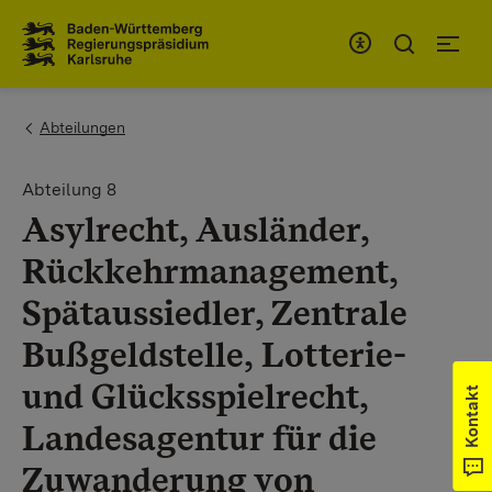
Zum Inhaltsbereich
Zur Hauptnavigation
You are here:
Abteilungen
Abteilung 8
Asylrecht, Ausländer,
Rückkehrmanagement,
Spätaussiedler, Zentrale
Bußgeldstelle, Lotterie-
und Glücksspielrecht,
Kontakt
Landesagentur für die
Zuwanderung von