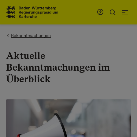
Zum Inhaltsbereich
Zur Hauptnavigation
You are here:
Bekanntmachungen
Aktuelle
Bekanntmachungen im
Überblick