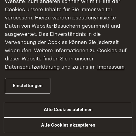
Website. Zum anderen können wir mit Hilfe der
Cookies unsere Inhalte für Sie immer weiter
verbessern. Hierzu werden pseudonymisierte
Freistellungsverfahren - Eisenbahngesetz
Daten von Website-Besuchern gesammelt und
ausgewertet. Das Einverständnis in die
Geldwäschegesetz
Verwendung der Cookies können Sie jederzeit
Immissionsschutzgesetz
widerrufen. Weitere Informationen zu Cookies auf
dieser Website finden Sie in unserer
Natur- und Artenschutz
Datenschutzerklärung
und zu uns im
Impressum
.
Raumverträglichkeitsprüfungen und
Zielabweichungsverfahren
Einstellungen
Umwelt
Alle Cookies ablehnen
Wasser
Alle Cookies akzeptieren