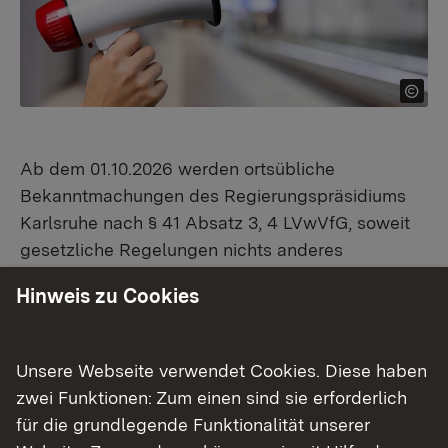
Ab dem 01.10.2026 werden ortsübliche
Bekanntmachungen des Regierungspräsidiums
Karlsruhe nach § 41 Absatz 3, 4 LVwVfG, soweit
gesetzliche Regelungen nichts anderes
vorgeben, nur noch auf der
Homepage des
Hinweis zu Cookies
Regierungspräsidiums Karlsruhe
veröffentlicht.
gez. Peter Hahn
Unsere Webseite verwendet Cookies. Diese haben
Regierungsvizepräsident
zwei Funktionen: Zum einen sind sie erforderlich
Regierungspräsidium Karlsruhe
für die grundlegende Funktionalität unserer
Karlsruhe, 23. Juni 2026