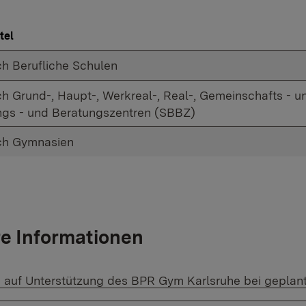
tel
ch Berufliche Schulen
ch Grund-, Haupt-, Werkreal-, Real-, Gemeinschafts -
ngs - und Beratungszentren (SBBZ)
ch Gymnasien
e Informationen
f Datei:
 auf Unterstützung des BPR Gym Karlsruhe bei geplant