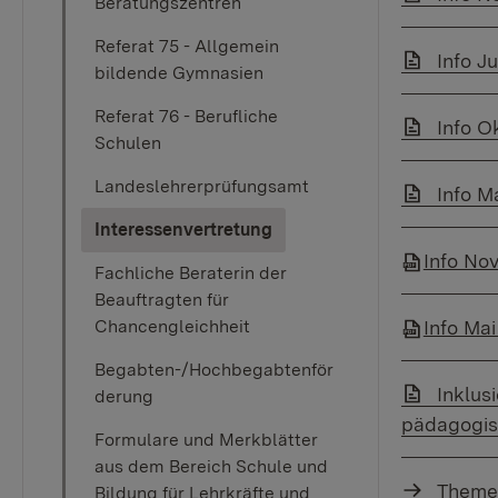
Beratungszentren
Referat 75 - Allgemein
Link au
Info J
bildende Gymnasien
Referat 76 - Berufliche
Link au
Info O
Schulen
Landeslehrerprüfungsamt
Link au
Info M
(current)
Interessenvertretung
Info No
Fachliche Beraterin der
Beauftragten für
Chancengleichheit
Info Ma
Begabten-/Hochbegabtenför
Link au
Inklus
derung
pädagogisc
Formulare und Merkblätter
aus dem Bereich Schule und
Theme
Bildung für Lehrkräfte und