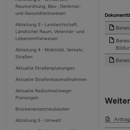
Raumordnung, Bau-, Denkmal-
und Gesundheitswesen
Dokumentti
Abteilung 3 - Landwirtschaft,
Berei
Ländlicher Raum, Veterinär- und
Lebensmittelwesen
Berei
Bildu
Abteilung 4 - Mobilität, Verkehr,
Straßen
Berei
Aktuelle Straßenplanungen
Aktuelle Straßenbaumaßnahmen
Aktuelle Radschnellwege-
Planungen
Weiter
Brückenersatzneubauten
Link au
Antrag
Abteilung 5 - Umwelt