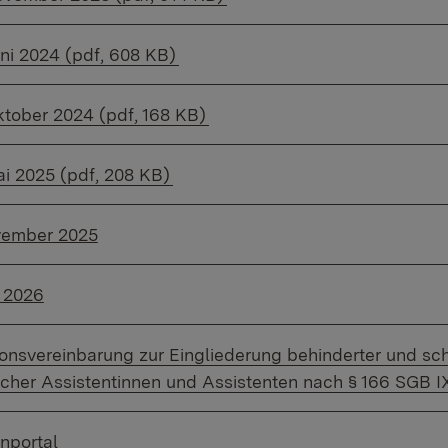
f Datei:
uni 2024 (pdf, 608 KB)
f Datei:
ktober 2024 (pdf, 168 KB)
f Datei:
ai 2025 (pdf, 208 KB)
vember 2025
i 2026
f Datei:
ionsvereinbarung zur Eingliederung behinderter und sc
her Assistentinnen und Assistenten nach § 166 SGB IX
nportal