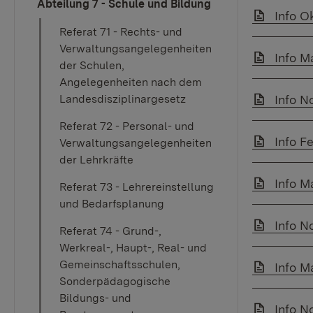
Abteilung 7 - Schule und Bildung
Link au
Info O
Referat 71 - Rechts- und
Verwaltungsangelegenheiten
Link au
Info M
der Schulen,
Angelegenheiten nach dem
Link au
Landesdisziplinargesetz
Info N
Referat 72 - Personal- und
Link au
Info F
Verwaltungsangelegenheiten
der Lehrkräfte
Link au
Info M
Referat 73 - Lehrereinstellung
und Bedarfsplanung
Link au
Info N
Referat 74 - Grund-,
Werkreal-, Haupt-, Real- und
Gemeinschaftsschulen,
Link au
Info M
Sonderpädagogische
Bildungs- und
Link au
Info N