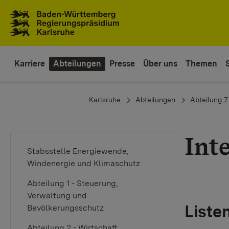
Zum Inhaltsbereich
Zur Hauptnavigation
Karriere
Abteilungen
Presse
Über uns
Themen
You are here:
Karlsruhe
Abteilungen
Abteilung 7
Int
Stabsstelle Energiewende,
Windenergie und Klimaschutz
Abteilung 1 - Steuerung,
Verwaltung und
Liste
Bevölkerungsschutz
Abteilung 2 - Wirtschaft,