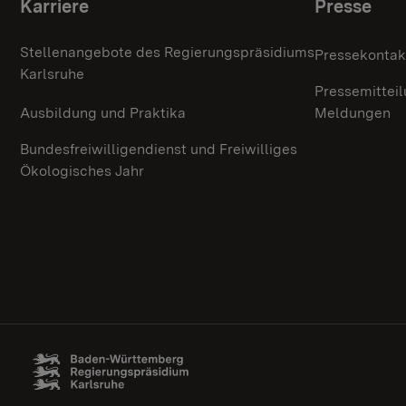
Themenübersicht
Karriere
Presse
Stellenangebote des Regierungspräsidiums
Pressekontak
Karlsruhe
Pressemittei
Ausbildung und Praktika
Meldungen
Bundesfreiwilligendienst und Freiwilliges
Ökologisches Jahr