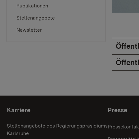
Publikationen
Stellenangebote
Newsletter
Öffent
Öffent
Themenübersicht
Karriere
Presse
Stellenangebote des Regierungspräsidiums
Pressekontak
Karlsruhe