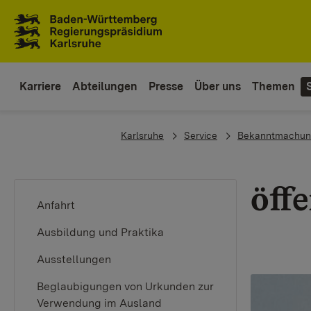
Zum Inhaltsbereich
Zur Hauptnavigation
Karriere
Abteilungen
Presse
Über uns
Themen
You are here:
Karlsruhe
Service
Bekanntmachun
öff
Anfahrt
Ausbildung und Praktika
Ausstellungen
Beglaubigungen von Urkunden zur
Verwendung im Ausland