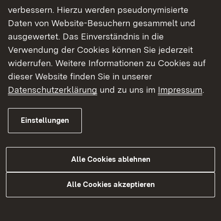
Fortbildung im Regierungspräsidium und für
verbessern. Hierzu werden pseudonymisierte
die nachgeordneten staatlichen Behörden
Daten von Website-Besuchern gesammelt und
betreuen die Berufsbildung im öffentlichen
ausgewertet. Das Einverständnis in die
Dienst in Baden-Württemberg
Verwendung der Cookies können Sie jederzeit
prüfen die Haushalte der Kreise und Großen
widerrufen. Weitere Informationen zu Cookies auf
Kreisstädte und haben die Aufsicht über die
dieser Website finden Sie in unserer
Sparkassen
Datenschutzerklärung
und zu uns im
Impressum
.
üben die Aufsicht über die unteren
Verwaltungsbehörden u.a. in den Bereichen
Einstellungen
Feuerwehrwesen, Katastrophenschutz und
Rettungsdienst, Fahrerlaubnis-, Waffen-, Pass-,
Melde- und Versammlungsrecht aus
Alle Cookies ablehnen
kontrollieren die Einhaltung der
Verpflichtungen nach dem Geldwäschegesetz
Alle Cookies akzeptieren
sind als höhere Straßenverkehrsbehörde für
die verkehrsbehördlichen Aufgaben auf den
Autobahnen zuständig und Ansprechpartner