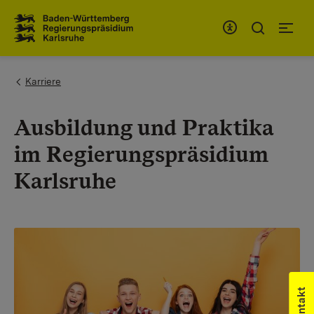
Zum Inhaltsbereich
Zur Hauptnavigation
You are here:
Karriere
Ausbildung und Praktika
im Regierungspräsidium​​​​​
Karlsruhe
Kontakt