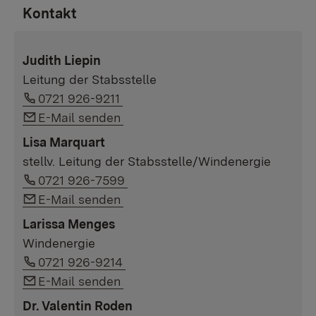
Kontakt
Judith Liepin
Leitung der Stabsstelle
Link auf Telefonnummer:
0721 926-9211
Link auf E-Mail:
E-Mail senden
Lisa Marquart
stellv. Leitung der Stabsstelle/Windenergie
Link auf Telefonnummer:
0721 926-7599
Link auf E-Mail:
E-Mail senden
Larissa Menges
Windenergie
Link auf Telefonnummer:
0721 926-9214
Link auf E-Mail:
E-Mail senden
Dr. Valentin Roden