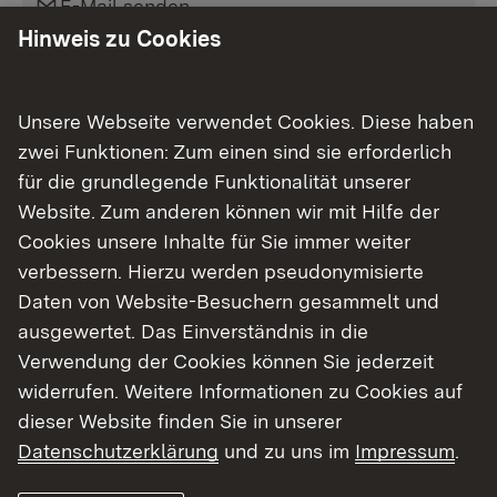
Link auf E-Mail:
E-Mail senden
Hinweis zu Cookies
Selina Große
Artenschutzfachliche Fragestellungen
Link auf Telefonnummer:
0721 926-4371
Unsere Webseite verwendet Cookies. Diese haben
Link auf E-Mail:
E-Mail senden
zwei Funktionen: Zum einen sind sie erforderlich
Jan Golin
für die grundlegende Funktionalität unserer
Wasserstoff/Geothermie/Klimawandelanpassu
Website. Zum anderen können wir mit Hilfe der
ng/Solarenergie
Cookies unsere Inhalte für Sie immer weiter
Link auf Telefonnummer:
0721 926-7506
verbessern. Hierzu werden pseudonymisierte
Link auf E-Mail:
E-Mail senden
Daten von Website-Besuchern gesammelt und
ausgewertet. Das Einverständnis in die
Selina Schemenauer
Verwendung der Cookies können Sie jederzeit
Organisation
Link auf Telefonnummer:
widerrufen. Weitere Informationen zu Cookies auf
0721 926-3325
Link auf E-Mail:
dieser Website finden Sie in unserer
E-Mail senden
Datenschutzerklärung
und zu uns im
Impressum
.
Neslihan Beer
Wärmegesetze Land und