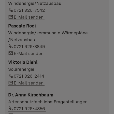
Windenergie/Netzausbau
Link auf Telefonnummer:
0721 926-7542
Link auf E-Mail:
E-Mail senden
Pascale
Rodi
Windenergie/kommunale Wärmepläne
/Netzausbau
Link auf Telefonnummer:
0721 926-8849
Link auf E-Mail:
E-Mail senden
Viktoria Diehl
Solarenergie
Link auf Telefonnummer:
0721 926-2414
Link auf E-Mail:
E-Mail senden
Dr. Anna Kirschbaum
Artenschutzfachliche Fragestellungen
Link auf Telefonnummer:
0721 926-4356