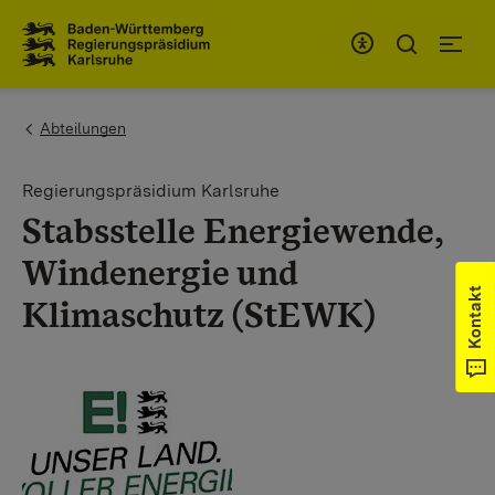
Zum Inhaltsbereich
Zur Hauptnavigation
You are here:
Abteilungen
Regierungspräsidium Karlsruhe
Stabsstelle Energiewende,
Windenergie und
Kontakt
Klimaschutz (StEWK)