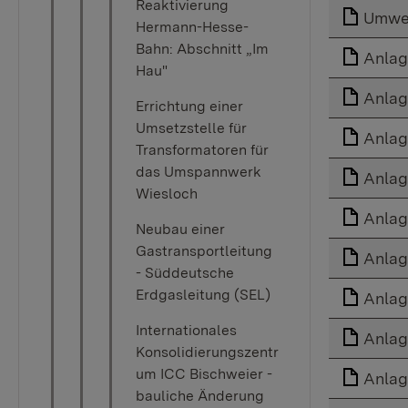
Reaktivierung
Umwel
Hermann-Hesse-
Bahn: Abschnitt „Im
Anlage
Hau"
Anlage
Errichtung einer
Umsetzstelle für
Anlage
Transformatoren für
das Umspannwerk
Anlag
Wiesloch
Anlage
Neubau einer
Gastransportleitung
Anlag
- Süddeutsche
Erdgasleitung (SEL)
Anlage
Internationales
Anlag
Konsolidierungszentr
um ICC Bischweier -
Anlag
bauliche Änderung