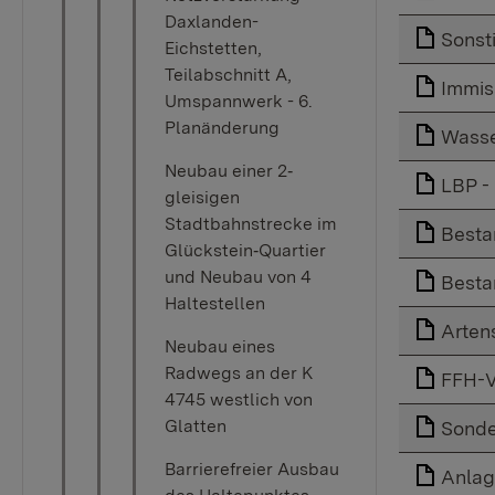
Daxlanden-
Sonst
Eichstetten,
Teilabschnitt A,
Immis
Umspannwerk - 6.
Planänderung
Wasse
Neubau einer 2‐
LBP -
gleisigen
Stadtbahnstrecke im
Besta
Glückstein‐Quartier
und Neubau von 4
Besta
Haltestellen
Arten
Neubau eines
Radwegs an der K
FFH-V
4745 westlich von
Glatten
Sonde
Barrierefreier Ausbau
Anlag