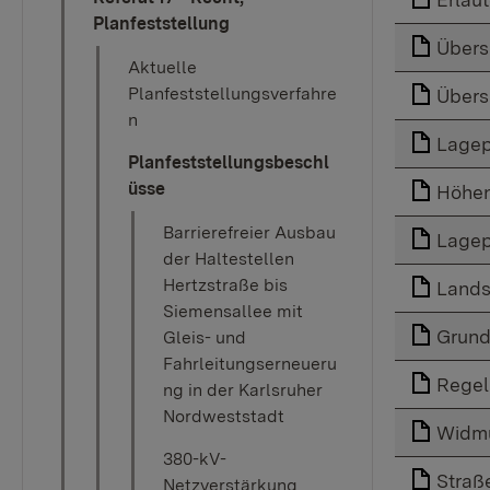
Planfeststellung
Übers
Aktuelle
Planfeststellungsverfahre
Übers
n
Lagep
Planfeststellungsbeschl
üsse
Höhe
Barrierefreier Ausbau
Lagep
der Haltestellen
Hertzstraße bis
Lands
Siemensallee mit
Grund
Gleis- und
Fahrleitungserneueru
Regel
ng in der Karlsruher
Nordweststadt
Widmu
380-kV-
Straß
Netzverstärkung