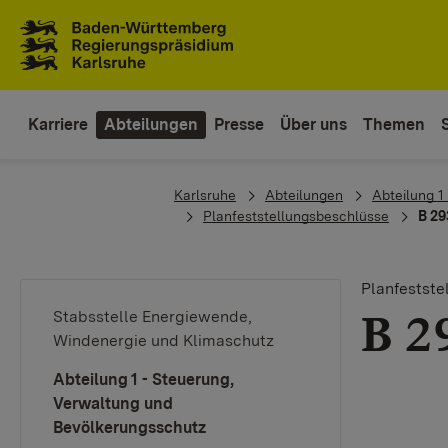
Zum Inhaltsbereich
Zur Hauptnavigation
Karriere
Abteilungen
Presse
Über uns
Themen
You are here:
Karlsruhe
Abteilungen
Abteilung 1
Planfeststellungsbeschlüsse
B 29
Planfestst
B 2
Stabsstelle Energiewende,
Windenergie und Klimaschutz
Abteilung 1 - Steuerung,
Verwaltung und
Bevölkerungsschutz