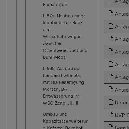
Anlag
Eichstetten
Anlag
L 87a, Neubau eines
kombinierten Rad-
Anlag
und
Wirtschaftsweges
Anlag
zwischen
Ottersweier-Zell und
Anlag
Bühl-Moos
Anlag
L 566, Ausbau der
Landesstraße 566
Anlag
mit BÜ-Beseitigung
Mörsch; BA II:
Anlag
Entwässerung im
Unter
WSG Zone I, II, III
Umbau und
UVP-B
Kapazitätserweiterun
Sonst
g Käfertal Bahnhof