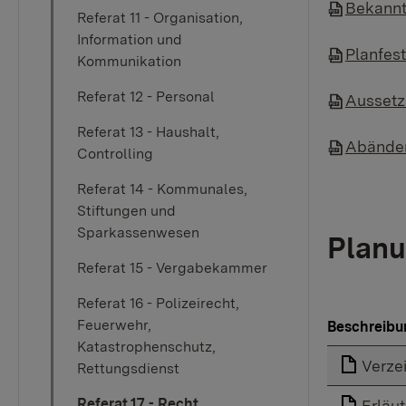
Bekannt
Referat 11 - Organisation,
Information und
Planfest
Kommunikation
Referat 12 - Personal
Aussetz
Referat 13 - Haushalt,
Abänder
Controlling
Referat 14 - Kommunales,
Stiftungen und
Sparkassenwesen
Planu
Referat 15 - Vergabekammer
Referat 16 - Polizeirecht,
Feuerwehr,
Beschreibu
Katastrophenschutz,
Verze
Rettungsdienst
Referat 17 - Recht,
Erläu