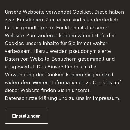
Übersichtskarte
02.1
pdf
Unsere Webseite verwendet Cookies. Diese haben
Übersichtslageplan
03.1
pdf
zwei Funktionen: Zum einen sind sie erforderlich
für die grundlegende Funktionalität unserer
Lageplan Deckblatt
05.1a
pdf
Website. Zum anderen können wir mit Hilfe der
Cookies unsere Inhalte für Sie immer weiter
Längsschnitt Grünbrücke
06.1
pdf
verbessern. Hierzu werden pseudonymisierte
Grunderwerbsplan
10.1a
pdf
Daten von Website-Besuchern gesammelt und
Deckblatt
ausgewertet. Das Einverständnis in die
Verwendung der Cookies können Sie jederzeit
Grunderwerbsverzeichnis
10.2a
pdf
widerrufen. Weitere Informationen zu Cookies auf
anonym Deckblatt
dieser Website finden Sie in unserer
Regelungsverzeichnis
11.1a
pdf
Datenschutzerklärung
und zu uns im
Impressum
.
Deckblatt
Ausbauquerschnitte
14.1
pdf
Einstellungen
Bauwerksskizze
15.1
pdf