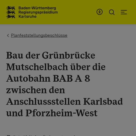
Zum Inhaltsbereich
Zur Hauptnavigation
You are here:
Planfeststellungsbeschlüsse
Bau der Grünbrücke
Mutschelbach über die
Autobahn BAB A 8
zwischen den
Anschlussstellen Karlsbad
und Pforzheim-West