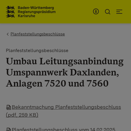
Zum Inhaltsbereich
Zur Hauptnavigation
You are here:
Planfeststellungsbeschlüsse
Planfeststellungsbeschlüsse
Umbau Leitungsanbindung
Umspannwerk Daxlanden,
Anlagen 7520 und 7560
Bekanntmachung Planfeststellungsbeschluss
(pdf, 259 KB)
Planfeststellungsbeschluss vom 14.02.2025,