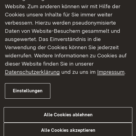
Website. Zum anderen können wir mit Hilfe der
Mast- und
05
zip
Cookies unsere Inhalte für Sie immer weiter
Fundamentangaben
verbessern. Hierzu werden pseudonymisierte
Daten von Website-Besuchern gesammelt und
Grunderwerb
06
zip
ausgewertet. Das Einverständnis in die
Kreuzungen
07
zip
Verwendung der Cookies können Sie jederzeit
widerrufen. Weitere Informationen zu Cookies auf
Fachbeitrag
08
zip
dieser Website finden Sie in unserer
artenschutzrechtliche
Datenschutzerklärung
und zu uns im
Impressum
.
Prüfung
Landschaftspflegerischer
09
zip
Einstellungen
Begleitplan
Prüfung der UVP-Pflicht
10
pdf
Alle Cookies ablehnen
Nachträge
11
zip
Alle Cookies akzeptieren