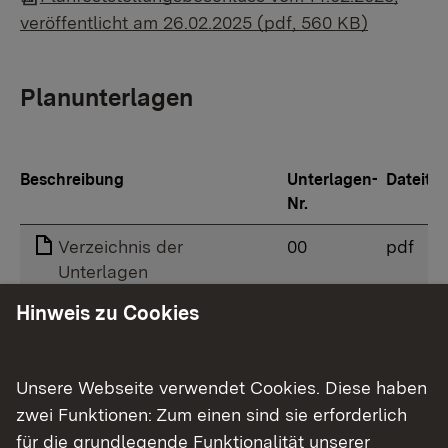
veröffentlicht am 26.02.2025 (pdf, 560 KB)
Planunterlagen
Beschreibung
Unterlagen-
Dateity
Nr.
Verzeichnis der
00
pdf
Unterlagen
Hinweis zu Cookies
Erläuterungsbericht
01
pdf
Übersichtsplan
02
pdf
Unsere Webseite verwendet Cookies. Diese haben
Lagepläne
03
zip
zwei Funktionen: Zum einen sind sie erforderlich
für die grundlegende Funktionalität unserer
Längenprofile
04
zip