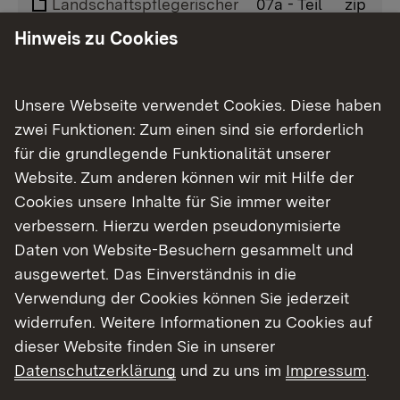
Landschaftspflegerischer
07a - Teil
zip
Begleitplan
03
Hinweis zu Cookies
Landschaftspflegerischer
07a - Teil
zip
Begleitplan
04
Unsere Webseite verwendet Cookies. Diese haben
zwei Funktionen: Zum einen sind sie erforderlich
Landschaftspflegerischer
07a - Teil
zip
Begleitplan
für die grundlegende Funktionalität unserer
05
Website. Zum anderen können wir mit Hilfe der
Landschaftspflegerischer
07a - Teil
zip
Cookies unsere Inhalte für Sie immer weiter
Begleitplan
06
verbessern. Hierzu werden pseudonymisierte
Daten von Website-Besuchern gesammelt und
Landschaftspflegerischer
07a - Teil
zip
ausgewertet. Das Einverständnis in die
Begleitplan
07
Verwendung der Cookies können Sie jederzeit
Landschaftspflegerischer
07a - Teil
zip
widerrufen. Weitere Informationen zu Cookies auf
Begleitplan
08
dieser Website finden Sie in unserer
Datenschutzerklärung
und zu uns im
Impressum
.
Landschaftspflegerischer
07a - Teil
zip