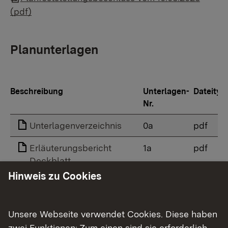
(pdf)
Planunterlagen
Beschreibung
Unterlagen-
Dateityp
Nr.
Unterlagenverzeichnis
0a
pdf
Erläuterungsbericht
1a
pdf
Deckblatt
Hinweis zu Cookies
Übersichtskarte
2
pdf
Lagepläne
5
zip
Unsere Webseite verwendet Cookies. Diese haben
Höhenpläne
6
zip
zwei Funktionen: Zum einen sind sie erforderlich