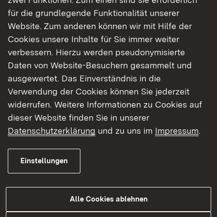
für die grundlegende Funktionalität unserer
Landschaftspflegerische
9
zip
Website. Zum anderen können wir mit Hilfe der
Maßnahmen
Cookies unsere Inhalte für Sie immer weiter
verbessern. Hierzu werden pseudonymisierte
Grunderwerb
10
zip
Daten von Website-Besuchern gesammelt und
Regelungsverzeichnis
11a
zip
ausgewertet. Das Einverständnis in die
Deckblatt
Verwendung der Cookies können Sie jederzeit
widerrufen. Weitere Informationen zu Cookies auf
Ausbauquerschitte
14
zip
dieser Website finden Sie in unserer
Sonstige Pläne
16
zip
Datenschutzerklärung
und zu uns im
Impressum
.
Immissionstechnische
17
zip
Einstellungen
Untersuchungen
Wassertechnische
18
zip
Untersuchung Deckblatt
Alle Cookies ablehnen
Umweltfachliche
19
zip