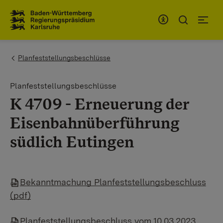
Zum Inhaltsbereich
Zur Hauptnavigation
You are here:
Planfeststellungsbeschlüsse
Planfeststellungsbeschlüsse
K 4709 - Erneuerung der
Eisenbahnüberführung
südlich Eutingen
Bekanntmachung Planfeststellungsbeschluss
(pdf)
Planfeststellungsbeschluss vom 10.03.2023