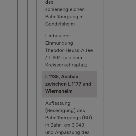
des
schienengleichen
Bahnübergang in
Gondelsheim
Umbau der
Einmündung
Theodor-Heuss-Allee
/ L 604 zu einem
Kreisverkehrsplatz
L 1135, Ausbau
zwischen L 1177 und
(current)
Wiernsheim
Auflassung
(Beseitigung) des
Bahnübergangs (BÜ)
in Bahn-km 3,043
und Anpassung des