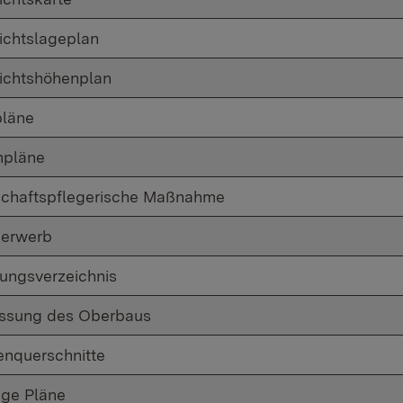
ichtslageplan
ichtshöhenplan
läne
npläne
chaftspflegerische Maßnahme
erwerb
ungsverzeichnis
ssung des Oberbaus
enquerschnitte
ige Pläne