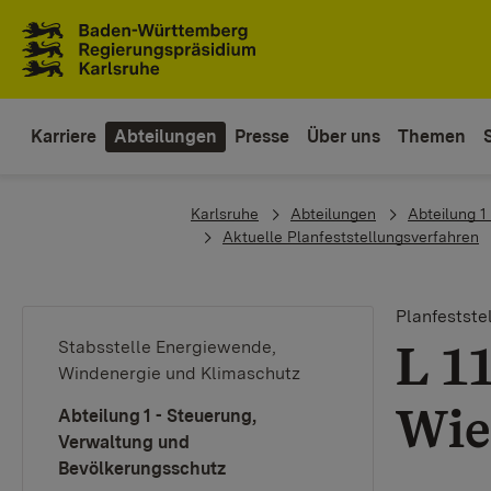
Zum Inhaltsbereich
Zur Hauptnavigation
Karriere
Abteilungen
Presse
Über uns
Themen
You are here:
Karlsruhe
Abteilungen
Abteilung 1
Aktuelle Planfeststellungsverfahren
Planfestste
L 1
Stabsstelle Energiewende,
Windenergie und Klimaschutz
Wie
Abteilung 1 - Steuerung,
Verwaltung und
Bevölkerungsschutz