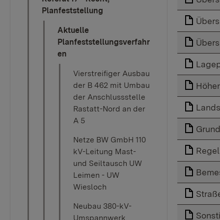
Planfeststellung
Übers
Aktuelle
Planfeststellungsverfahr
Übers
en
Lagep
Vierstreifiger Ausbau
der B 462 mit Umbau
Höhe
der Anschlussstelle
Lands
Rastatt-Nord an der
A 5
Grund
Netze BW GmbH 110
Regel
kV-Leitung Mast-
und Seiltausch UW
Beme
Leimen - UW
Wiesloch
Straß
Neubau 380-kV-
Sonst
Umspannwerk