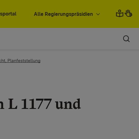
sportal
Alle Regierungspräsidien
cht, Planfeststellung
n L 1177 und