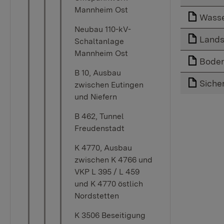
Mannheim Ost
Wasse
Neubau 110-kV-
Lands
Schaltanlage
Mannheim Ost
Boden
B 10, Ausbau
Siche
zwischen Eutingen
und Niefern
B 462, Tunnel
Freudenstadt
K 4770, Ausbau
zwischen K 4766 und
VKP L 395 / L 459
und K 4770 östlich
Nordstetten
K 3506 Beseitigung