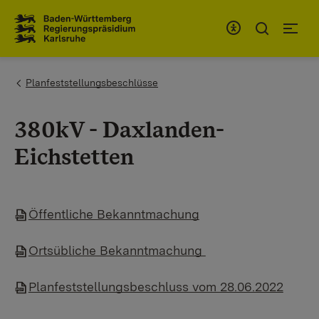
Zum Inhaltsbereich
Zur Hauptnavigation
You are here:
Planfeststellungsbeschlüsse
380kV - Daxlanden-
Eichstetten
Öffentliche Bekanntmachung
Ortsübliche Bekanntmachung
Planfeststellungsbeschluss vom 28.06.2022