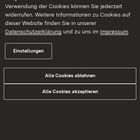
Anlage_10_-
Verwendung der Cookies können Sie jederzeit
_Immissionsschutztechnische_Untersuchungen_
widerrufen. Weitere Informationen zu Cookies auf
dieser Website finden Sie in unserer
Anlage_10_-
_Immissionsschutztechnische_Untersuchungen
Datenschutzerklärung
und zu uns im
Impressum
.
10.3_.zip
Einstellungen
Anlage_11_-_Natura_2000_Studien__11.1_.zip
Anlage_11_-_Natura_2000_Studien__11.2_Teil_1
Alle Cookies ablehnen
Anlage_11_-_Natura_2000_Studien__11.2_Teil_2
Alle Cookies akzeptieren
Anlage_11_-_Natura_2000_Studien__11.3_.zip
Anlage_11_-_Natura_2000_Studien__11.4-11.6_.
Anlage_12_-_Artenschutzrechtlicher_Fachbeitr
Anlage_13_-_Fachbeitrag_WRRL.zip