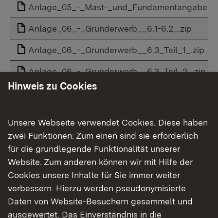
Anlage_05_-_Mast-_und_Fundamentangaben.z
Anlage_06_-_Grunderwerb__6.1-6.2_.zip
Anlage_06_-_Grunderwerb__6.3_Teil_1_.zip
Anlage_06_-_Grunderwerb__6.3_Teil_2_.zip
Hinweis zu Cookies
Anlage_06_-_Grunderwerb__6.4_.zip
Anlage_07_-_Kreuzungen.zip
Unsere Webseite verwendet Cookies. Diese haben
zwei Funktionen: Zum einen sind sie erforderlich
Anlage_08_-_Angaben_zum_Rückbau.zip
für die grundlegende Funktionalität unserer
Anlage_09_-_UVP-Bericht__9.0-9.2_.zip
Website. Zum anderen können wir mit Hilfe der
Cookies unsere Inhalte für Sie immer weiter
Anlage_09_-_UVP-Bericht__9.3-9.5_.zip
verbessern. Hierzu werden pseudonymisierte
Anlage_09_-_UVP-Bericht__9.6-9.9_.zip
Daten von Website-Besuchern gesammelt und
ausgewertet. Das Einverständnis in die