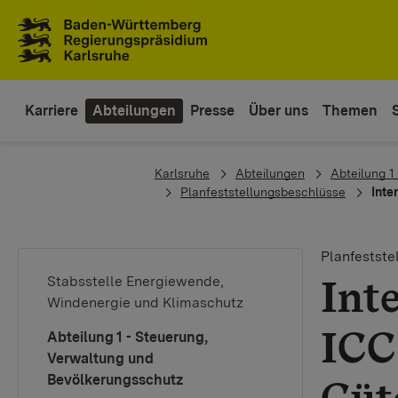
Zum Inhaltsbereich
Zur Hauptnavigation
Karriere
Abteilungen
Presse
Über uns
Themen
You are here:
Karlsruhe
Abteilungen
Abteilung 1
Planfeststellungsbeschlüsse
Inte
Planfestst
Int
Stabsstelle Energiewende,
Windenergie und Klimaschutz
ICC
Abteilung 1 - Steuerung,
Verwaltung und
Bevölkerungsschutz