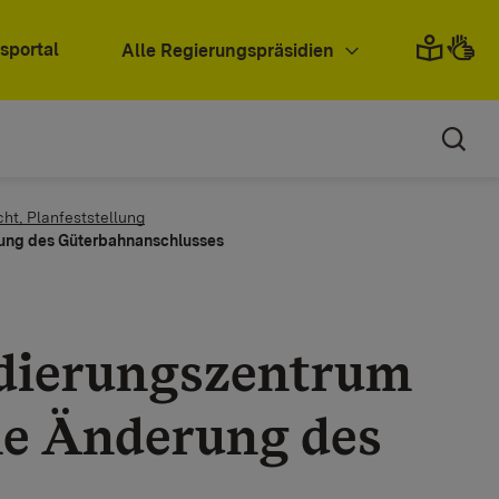
sportal
Alle Regierungspräsidien
cht, Planfeststellung
erung des Güterbahnanschlusses
idierungszentrum
he Änderung des