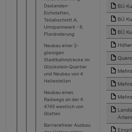
Daxlanden-
BÜ Ku
Eichstetten,
BÜ Ku
Teilabschnitt A,
Umspannwerk - 6.
BÜ Ku
Planänderung
Höhe
Neubau einer 2‐
gleisigen
Quers
Stadtbahnstrecke im
Glückstein‐Quartier
Mehrs
und Neubau von 4
Haltestellen
Mehrs
Neubau eines
Mehrs
Radwegs an der K
4745 westlich von
Lands
Glatten
Arten
Barrierefreier Ausbau
Eingr