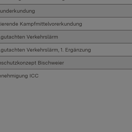
runderkundung
tierende Kampfmittelvorerkundung
lgutachten Verkehrslärm
lgutachten Verkehrslärm, 1. Ergänzung
schutzkonzept Bischweier
enehmigung ICC