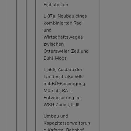
Eichstetten
L 87a, Neubau eines
kombinierten Rad-
und
Wirtschaftsweges
zwischen
Ottersweier-Zell und
Bühl-Moos
L 566, Ausbau der
Landesstraße 566
mit BÜ-Beseitigung
Mörsch; BA II:
Entwässerung im
WSG Zone I, II, III
Umbau und
Kapazitätserweiterun
g Käfertal Bahnhof