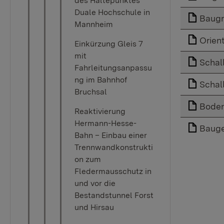
des Haltepunktes
Duale Hochschule in
Baug
Mannheim
Orien
Einkürzung Gleis 7
mit
Schal
Fahrleitungsanpassu
ng im Bahnhof
Schal
Bruchsal
Boden
Reaktivierung
Hermann-Hesse-
Baug
Bahn – Einbau einer
Trennwandkonstrukti
on zum
Fledermausschutz in
und vor die
Bestandstunnel Forst
und Hirsau