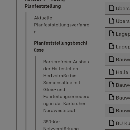
Planfeststellung
Übers
Aktuelle
Übers
Planfeststellungsverfahre
n
Lagep
Planfeststellungsbeschl
Lagep
üsse
Bauwe
Barrierefreier Ausbau
der Haltestellen
Halle
Hertzstraße bis
Siemensallee mit
Bauwe
Gleis- und
Fahrleitungserneueru
Bauwe
ng in der Karlsruher
Bauwe
Nordweststadt
380-kV-
BÜ Ku
Netzverstärkung