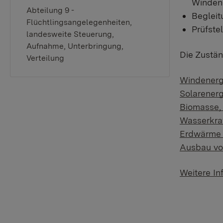
Winden
Abteilung 9 -
Beglei
Flüchtlingsangelegenheiten,
Prüfste
landesweite Steuerung,
Aufnahme, Unterbringung,
Die Zustän
Verteilung
Windenerg
Solarenerg
Biomasse,
Wasserkra
Erdwärm
Ausbau vo
Weitere In