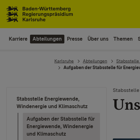
Zum Inhaltsbereich
Zur Hauptnavigation
Karriere
Abteilungen
Presse
Über uns
Themen
You are here:
Karlsruhe
Abteilungen
Stabsstelle
Aufgaben der Stabsstelle für Energi
Stabsstelle
Uns
Stabsstelle Energiewende,
Windenergie und Klimaschutz
Aufgaben der Stabsstelle für
Energiewende, Windenergie
(current)
und Klimaschutz