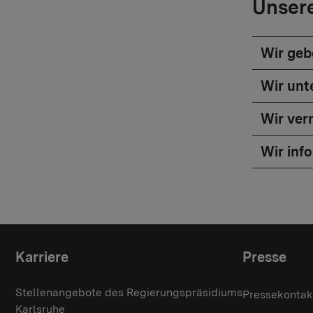
Unsere
Wir geb
Wir unt
Wir ver
Wir inf
Themenübersicht
Karriere
Presse
Stellenangebote des Regierungspräsidiums
Pressekontak
Karlsruhe