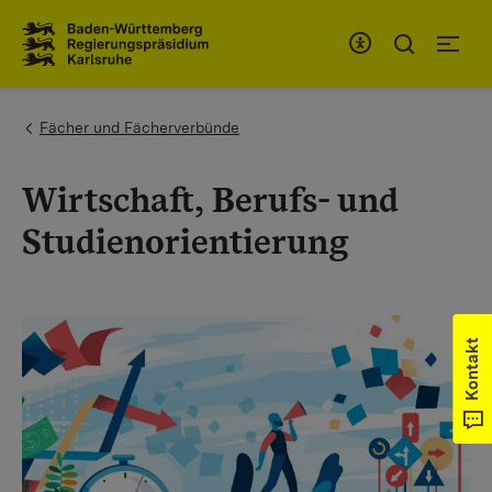
Zum Inhaltsbereich
Zur Hauptnavigation
You are here:
Fächer und Fächerverbünde
Wirtschaft, Berufs- und
Studienorientierung
Kontakt