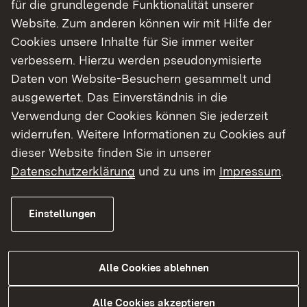
für die grundlegende Funktionalität unserer
Website. Zum anderen können wir mit Hilfe der
Cookies unsere Inhalte für Sie immer weiter
Bildungsstandards
verbessern. Hierzu werden pseudonymisierte
Daten von Website-Besuchern gesammelt und
Abitur
ausgewertet. Das Einverständnis in die
Verwendung der Cookies können Sie jederzeit
widerrufen. Weitere Informationen zu Cookies auf
dieser Website finden Sie in unserer
Datenschutzerklärung
und zu uns im
Impressum
.
Fachberaterinnen und Fachberater
Einstellungen
Mirko Brehm (Sprengel 1,2,3,4 und 5)
Gymnasium Bammental
Alle Cookies ablehnen
Link auf E-Mail:
E-Mail senden
Alle Cookies akzeptieren