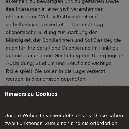
erkennen, zu bewältigen und zu gestalten sowie
ihre Interessen in einer sich verändernden
globalisierten Welt selbstbestimmt und
selbstbewusst zu vertreten. Dadurch trägt
ökonomische Bildung zur Stärkung der
Mündigkeit der Schülerinnen und Schüler bei, die
auch für ihre berufliche Orientierung im Hinblick
auf die Planung und Gestaltung des Übergangs in
Ausbildung, Studium und Beruf eine wichtige
Rolle spielt. Sie sollen in die Lage versetzt
werden, in ökonomisch geprägten
Lebenssituationen gemeinwohlorientiert auch die
Hinweis zu Cookies
Interessen anderer zu berücksichtigen, den Wert
der Zusammenarbeit zu erkennen und zugleich
für sich und andere Verantwortung zu
Unsere Webseite verwendet Cookies. Diese haben
übernehmen.
zwei Funktionen: Zum einen sind sie erforderlich