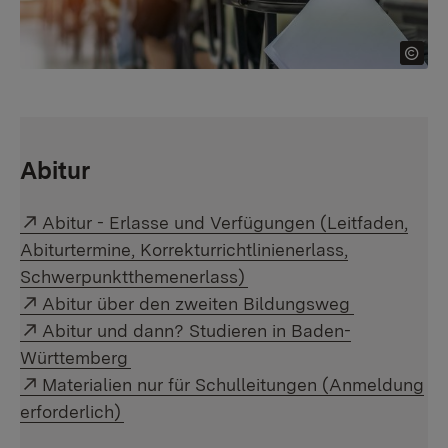
Abitur
Externer Link:
Abitur - Erlasse und Verfügungen (Leitfaden,
Abiturtermine, Korrekturrichtlinienerlass,
Schwerpunktthemenerlass)
Externer Link:
Abitur über den zweiten Bildungsweg
Externer Link:
Abitur und dann? Studieren in Baden-
Württemberg
Externer Link:
Materialien nur für Schulleitungen (Anmeldung
erforderlich)