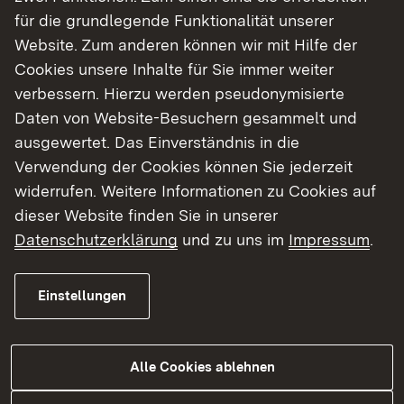
Kontakt
für die grundlegende Funktionalität unserer
Website. Zum anderen können wir mit Hilfe der
StD Manuel Obert
Cookies unsere Inhalte für Sie immer weiter
Link auf Telefonnummer:
0721 926-4450
verbessern. Hierzu werden pseudonymisierte
Link auf E-Mail:
E-Mail senden
Daten von Website-Besuchern gesammelt und
ausgewertet. Das Einverständnis in die
Verwendung der Cookies können Sie jederzeit
Abiturprüfung an allgemein bildenden
widerrufen. Weitere Informationen zu Cookies auf
Gymnasien für Schulfremde
dieser Website finden Sie in unserer
Externer Link:
Datenschutzerklärung
und zu uns im
Impressum
.
Informationen und Anmeldung
(
Hinweis:
Die Anmeldung zur
Schulfremdenprüfung ist bis zum 1. Oktober
Einstellungen
des jeweiligen Schuljahres möglich (§37(1)
AGVO))
Alle Cookies ablehnen
Kontakt