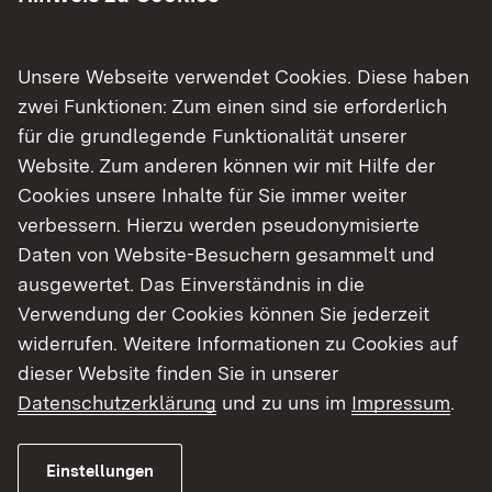
Geschichte. Die beiden Staaten, die heute in
Freundschaft verbunden sind, geben Europa
Stabilität und den Menschen vielfältige berufliche
Unsere Webseite verwendet Cookies. Diese haben
und wirtschaftliche Möglichkeiten. Im schulischen
zwei Funktionen: Zum einen sind sie erforderlich
Bereich bieten beide Länder ein gemeinsames
für die grundlegende Funktionalität unserer
Abitur, das AbiBac, im universitären Bereich gibt
Website. Zum anderen können wir mit Hilfe der
es länderübergreifende Studiengänge. Grundlage
Cookies unsere Inhalte für Sie immer weiter
dafür ist der Französischunterricht am
verbessern. Hierzu werden pseudonymisierte
Gymnasium, der sich der interkulturellen
Daten von Website-Besuchern gesammelt und
Verantwortung bewusst ist und seinen sprachlich
ausgewertet. Das Einverständnis in die
Beitrag zu einem erweiterten Verständnis der
Verwendung der Cookies können Sie jederzeit
Menschen und der Zusammenhänge in der Welt
widerrufen. Weitere Informationen zu Cookies auf
leistet.
dieser Website finden Sie in unserer
Datenschutzerklärung
und zu uns im
Impressum
.
Einstellungen
Abitur