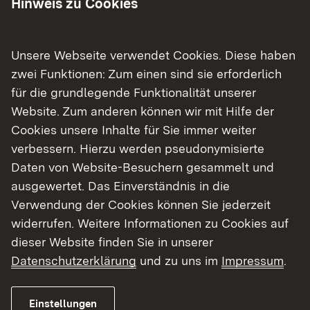
Hinweis zu Cookies
Abitur
Unsere Webseite verwendet Cookies. Diese haben
Bildungsstandards mit Beispielcurricula
und Unterrichtsbeispielen
zwei Funktionen: Zum einen sind sie erforderlich
für die grundlegende Funktionalität unserer
​Wettbewerbe
Website. Zum anderen können wir mit Hilfe der
Cookies unsere Inhalte für Sie immer weiter
verbessern. Hierzu werden pseudonymisierte
Daten von Website-Besuchern gesammelt und
ausgewertet. Das Einverständnis in die
Verwendung der Cookies können Sie jederzeit
widerrufen. Weitere Informationen zu Cookies auf
Fachberaterinnen und Fachberater
dieser Website finden Sie in unserer
Datenschutzerklärung
und zu uns im
Impressum
.
Dr. Andreas Wilhelm (Sprengel 8)
Regierungspräsidium Karlsruhe
Link auf E-Mail:
E-Mail senden
Einstellungen