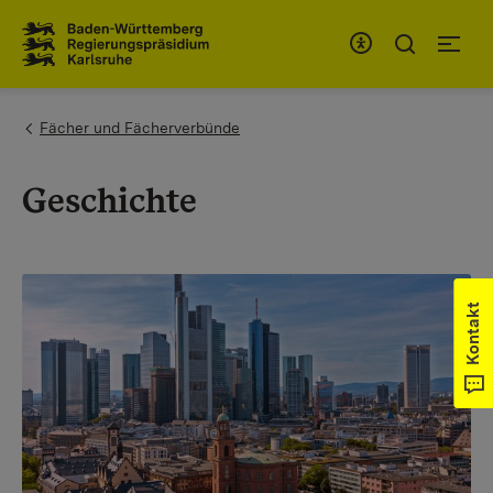
Zum Inhaltsbereich
Zur Hauptnavigation
You are here:
Fächer und Fächerverbünde
Geschichte
Kontakt