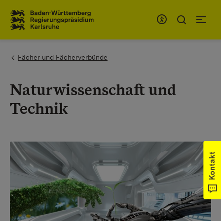
Zum Inhaltsbereich
Zur Hauptnavigation
You are here:
Fächer und Fächerverbünde
Naturwissenschaft und
Technik
Kontakt