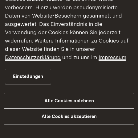
verbessern. Hierzu werden pseudonymisierte
Externer Link:
Weitere Informationen und Materialien
Daten von Website-Besuchern gesammelt und
ausgewertet. Das Einverständnis in die
Verwendung der Cookies können Sie jederzeit
widerrufen. Weitere Informationen zu Cookies auf
dieser Website finden Sie in unserer
Datenschutzerklärung
und zu uns im
Impressum
.
Fachberaterinnen und Fachberater
Einstellungen
Dr. Birgit Hofmann
Helmholtz-Gymnasium Heidelberg
Link auf E-Mail:
E-Mail senden
Alle Cookies ablehnen
Martina Augspurger
Alle Cookies akzeptieren
Friedrich-Ebert-Gymnasium Sandhausen
Link auf E-Mail:
E-Mail senden