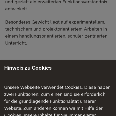
und gezielt ein erweitertes Funktionsverständnis
entwickelt.
Besonderes Gewicht liegt auf experimentellem,
technischem und projektorientiertem Arbeiten in
einem handlungsorientierten, schüler-zentrierten
Unterricht.​​
Hinweis zu Cookies
Bildungsplan 2016
Externer Link:
Bildungsplan 2016 für das Fach NwT an
Unsere Webseite verwendet Cookies. Diese haben
Gymnasien
zwei Funktionen: Zum einen sind sie erforderlich
für die grundlegende Funktionalität unserer
Beispielcurriculum der
Website. Zum anderen können wir mit Hilfe der
Bildungsplankommission
Cookies unsere Inhalte für Sie immer weiter