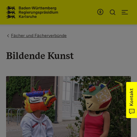
Zum Inhaltsbereich
Zur Hauptnavigation
You are here:
Fächer und Fächerverbünde
Bildende Kunst
Kontakt