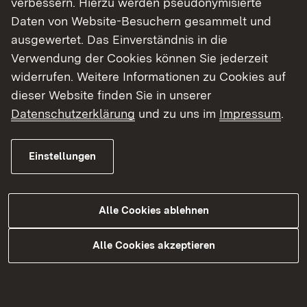
verbessern. Hierzu werden pseudonymisierte
Daniel Klapheck (Sprengel 1, 2, 3, 4, 5
Daten von Website-Besuchern gesammelt und
und 6)
ausgewertet. Das Einverständnis in die
Markgrafen-Gymnasium Karlsruhe
Verwendung der Cookies können Sie jederzeit
Link auf E-Mail:
E-Mail senden
widerrufen. Weitere Informationen zu Cookies auf
dieser Website finden Sie in unserer
Henning Prox (Sprengel 7, 8, 9 und 10)
Datenschutzerklärung
und zu uns im
Impressum
.
Walahfrid-Strabo-Gymnasium Rheinstetten
Link auf E-Mail:
E-Mail senden
Einstellungen
Alle Cookies ablehnen
Alle Cookies akzeptieren