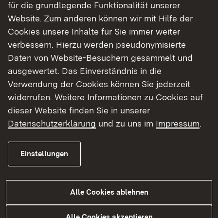
für die grundlegende Funktionalität unserer
Website. Zum anderen können wir mit Hilfe der
Cookies unsere Inhalte für Sie immer weiter
verbessern. Hierzu werden pseudonymisierte
Fachberaterinnen und Fachberater
Daten von Website-Besuchern gesammelt und
ausgewertet. Das Einverständnis in die
Dr. Sven Jacubowski (Sprengel 1,2,3 und
Verwendung der Cookies können Sie jederzeit
4)
widerrufen. Weitere Informationen zu Cookies auf
Burghardt Gymnasium Buchen
dieser Website finden Sie in unserer
Link auf E-Mail:
E-Mail senden
Datenschutzerklärung
und zu uns im
Impressum
.
Rico Lippold (Sprengel 6, 7 und 10)
Lise-Meitner-Gymnasium Königsbach-
Einstellungen
Stein
Link auf E-Mail:
E-Mail senden
Alle Cookies ablehnen
Frank Harder (Sprengel 5, 8 und 9)
Helmholtz-Gymnasium Karlsruhe
Alle Cookies akzeptieren