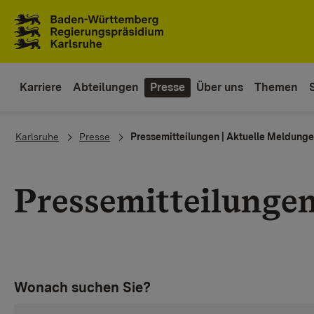
Zum Inhaltsbereich
Zur Hauptnavigation
Karriere
Abteilungen
Presse
Über uns
Themen
You are here:
Karlsruhe
Presse
Pressemitteilungen | Aktuelle Meldung
Pressemitteilunge
Wonach suchen Sie?