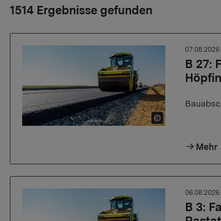
1514 Ergebnisse gefunden
07.08.202
B 27:
Höpfi
Bauabsch
Mehr
06.08.202
B 3: 
Rasta