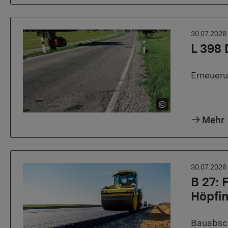
30.07.202
L 398 
Erneueru
Mehr
30.07.202
B 27:
Höpfi
Bauabsch