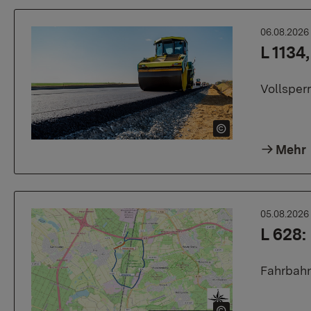
06.08.202
L 1134
Vollsper
Mehr
05.08.202
L 628
Fahrbahn