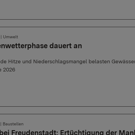
6
|
Umwelt
enwetterphase dauert an
de Hitze und Niederschlagsmangel belasten Gewässer
e 2026
6
|
Baustellen
bei Freudenstadt: Ertüchtigung der Ma