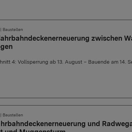
6
|
Baustellen
 Fahrbahndeckenerneuerung zwischen W
ngen
nitt 4: Vollsperrung ab 13. August – Bauende am 14. 
6
|
Baustellen
Fahrbahndeckenerneuerung und Radweg
tt und Muggensturm