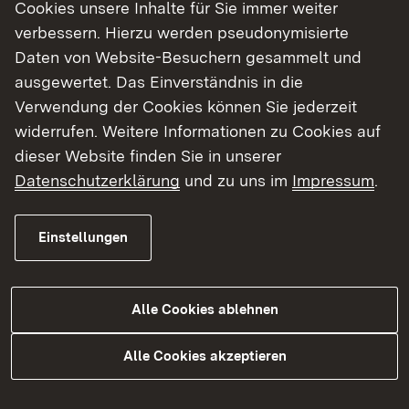
(Sauerbrückle) und der Friedrichstraße
Cookies unsere Inhalte für Sie immer weiter
(Oberausbrücke), parallel zur Straße
verbessern. Hierzu werden pseudonymisierte
„An der Pfinz“
Daten von Website-Besuchern gesammelt und
Gewässerlänge: ca. 160 m
ausgewertet. Das Einverständnis in die
Baubeginn: voraussichtlich Frühjahr
Verwendung der Cookies können Sie jederzeit
2026
widerrufen. Weitere Informationen zu Cookies auf
Bauabschluss: voraussichtlich Ende
dieser Website finden Sie in unserer
2026
Datenschutzerklärung
und zu uns im
Impressum
.
Gesamtkosten: rund 1,8 Mio. € brutto
Einstellungen
Aktueller Stand
Alle Cookies ablehnen
Ausführung
Alle Cookies akzeptieren
Termine