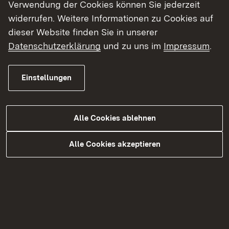
gehören, und ein Teil des Betonkörpers sind
Verwendung der Cookies können Sie jederzeit
sanierungsbedürftig.
widerrufen. Weitere Informationen zu Cookies auf
dieser Website finden Sie in unserer
Datenschutzerklärung
und zu uns im
Impressum
.
Zahlen und Fakten
Einstellungen
Vorhabenträger: Land Baden-Württemberg
Lage: Bruchsal
Alle Cookies ablehnen
Alle Cookies akzeptieren
Aktueller Stand
im Bau
Termine