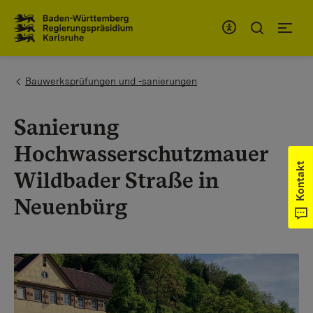
Zum Inhaltsbereich
Zur Hauptnavigation
You are here:
Bauwerksprüfungen und -sanierungen
Sanierung
Hochwasserschutzmauer
Kontakt
Wildbader Straße in
Neuenbürg