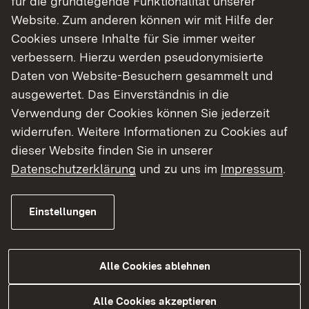
für die grundlegende Funktionalität unserer
Baukosten: ca. 2,7 Mio €
Website. Zum anderen können wir mit Hilfe der
Cookies unsere Inhalte für Sie immer weiter
verbessern. Hierzu werden pseudonymisierte
Aktueller Stand
Daten von Website-Besuchern gesammelt und
Bauausführung
ausgewertet. Das Einverständnis in die
Verwendung der Cookies können Sie jederzeit
widerrufen. Weitere Informationen zu Cookies auf
Termine
dieser Website finden Sie in unserer
Datenschutzerklärung
und zu uns im
Impressum
.
Derzeit keine aktuellen Termine.
Einstellungen
Informieren Sie sich
Alle Cookies ablehnen
Öffentlichkeitsbeteiligung
Planung
Alle Cookies akzeptieren