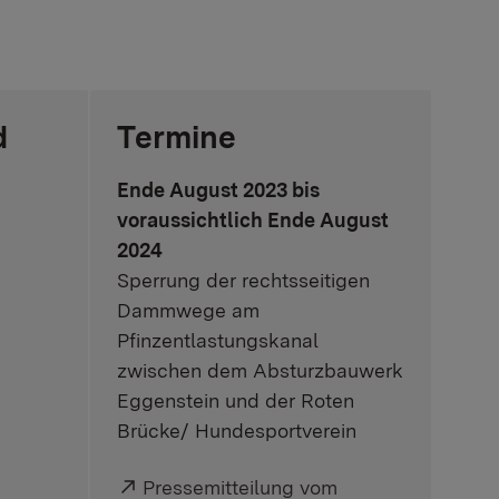
d
Termine
Ende August 2023 bis
voraussichtlich Ende August
2024
Sperrung der rechtsseitigen
Dammwege am
Pfinzentlastungskanal
zwischen dem Absturzbauwerk
Eggenstein und der Roten
Brücke/ Hundesportverein
Externer Link:
Pressemitteilung vom