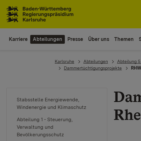
Zum Inhaltsbereich
Zur Hauptnavigation
Karriere
Abteilungen
Presse
Über uns
Themen
You are here:
Karlsruhe
Abteilungen
Abteilung 5
Dammertüchtigungsprojekte
RHW
Dam
Stabsstelle Energiewende,
Windenergie und Klimaschutz
Rhe
Abteilung 1 - Steuerung,
Verwaltung und
Bevölkerungsschutz