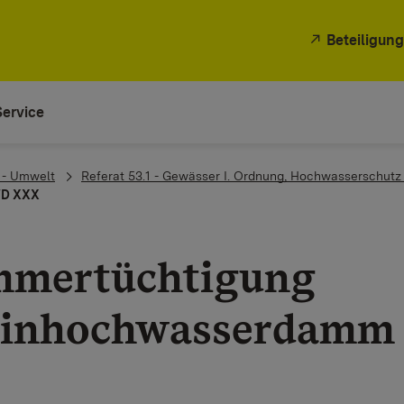
Beteiligung
Service
 - Umwelt
Referat 53.1 - Gewässer I. Ordnung, Hochwasserschut
D XXX
mertüchtigung
inhochwasserdamm