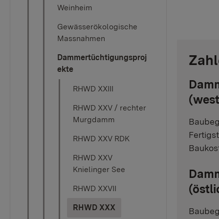
Weinheim
Gewässerökologische
Massnahmen
Zahl
Dammertüchtigungsproj
ekte
Dammk
RHWD XXIII
(west
RHWD XXV / rechter
Murgdamm
Baubeg
Fertigs
RHWD XXV RDK
Baukost
RHWD XXV
Knielinger See
Dammk
(östl
RHWD XXVII
(current)
RHWD XXX
Baubegi