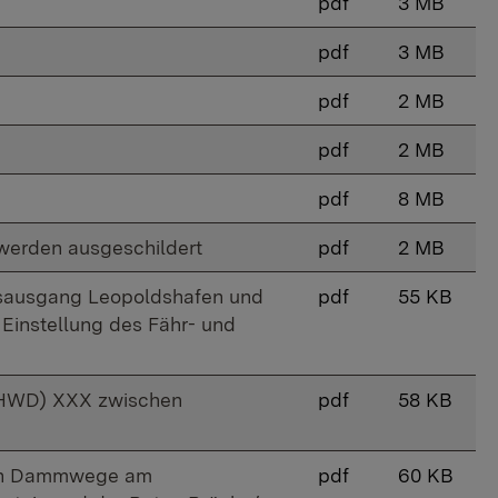
pdf
3 MB
pdf
3 MB
pdf
2 MB
pdf
2 MB
pdf
8 MB
 werden ausgeschildert
pdf
2 MB
rtsausgang Leopoldshafen und
pdf
55 KB
Einstellung des Fähr- und
RHWD) XXX zwischen
pdf
58 KB
igen Dammwege am
pdf
60 KB