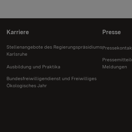
Themenübersicht
Karriere
Presse
Stellenangebote des Regierungspräsidiums
Pressekontak
Karlsruhe
Pressemittei
Ausbildung und Praktika
Meldungen
Bundesfreiwilligendienst und Freiwilliges
Ökologisches Jahr