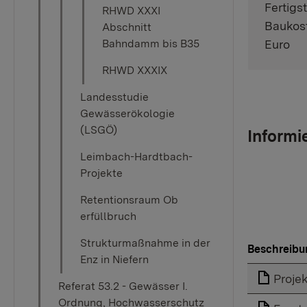
Fertigs
RHWD XXXI
Baukost
Abschnitt
Euro
Bahndamm bis B35
RHWD XXXIX
Landesstudie
Gewässerökologie
(LSGÖ)
Informi
Leimbach-Hardtbach-
Projekte
Retentionsraum Ob​
erfüllbruch
Strukturmaßnahme in der
Beschreibu
Enz in Niefern
Proje
Referat 53.2 - Gewässer I.
Ordnung, Hochwasserschutz