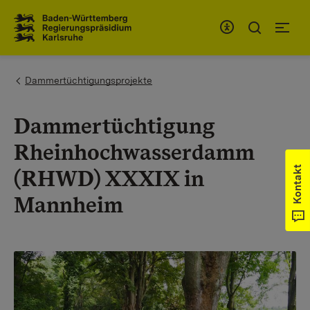
Zum Inhaltsbereich
Zur Hauptnavigation
You are here:
Dammertüchtigungsprojekte
Dammertüchtigung
Rheinhochwasserdamm
Kontakt
(RHWD) XXXIX in
Mannheim