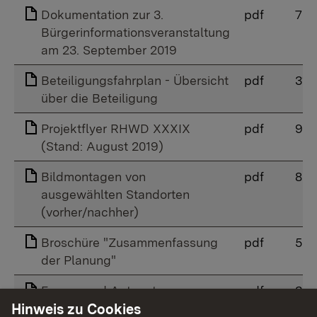
Dokumentation zur 3.
pdf
7 
Bürgerinformationsveranstaltung
am 23. September 2019
Beteiligungsfahrplan - Übersicht
pdf
313
über die Beteiligung
Projektflyer RHWD XXXIX
pdf
9 
(Stand: August 2019)
Bildmontagen von
pdf
8 
ausgewählten Standorten
(vorher/nachher)
Broschüre "Zusammenfassung
pdf
5 
der Planung"
Fragen und Antworten
pdf
309
(Auswahl, Stand August 2019)
Hinweis zu Cookies