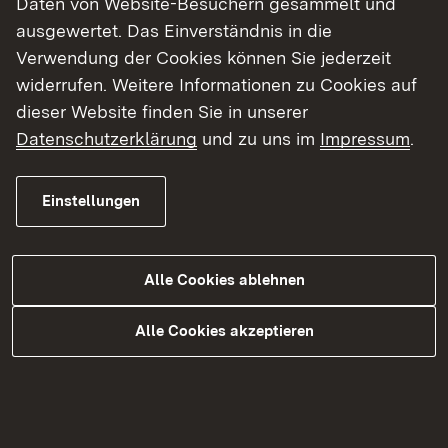
Daten von Website-Besuchern gesammelt und
Zahlen & Fakten
ausgewertet. Das Einverständnis in die
Verwendung der Cookies können Sie jederzeit
Vorhabenträger: Land Baden-Württemberg
widerrufen. Weitere Informationen zu Cookies auf
Kosten: rund 18 Millionen Euro
dieser Website finden Sie in unserer
Möglicher Baubeginn: voraussichtlich 2030
Datenschutzerklärung
und zu uns im
Impressum
.
Einstellungen
Informieren Sie sich
Öffentlichkeitsbeteiligung
Planung
Alle Cookies ablehnen
Flankierend zum Planungsprozess wird das RP
Alle Cookies akzeptieren
Karlsruhe das Projekt mit entsprechender
Öffentlichkeitsarbeit und Bürgerbeteiligung
begleiten. Alle Maßnahmen zur
Öffentlichkeitsbeteiligung und