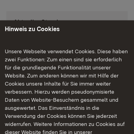
Aktueller Stand
Hinweis zu Cookies
Ausführungsplanung.
Unsere Webseite verwendet Cookies. Diese haben
Termine
zwei Funktionen: Zum einen sind sie erforderlich
für die grundlegende Funktionalität unserer
Derzeit keine aktuellen Termine.
Website. Zum anderen können wir mit Hilfe der
Cookies unsere Inhalte für Sie immer weiter
verbessern. Hierzu werden pseudonymisierte
Zahlen und Fakten
Daten von Website-Besuchern gesammelt und
Vorhabenträger: Bundesrepublik
ausgewertet. Das Einverständnis in die
Deutschland und Stadt Bretten
Verwendung der Cookies können Sie jederzeit
Kosten: ca. 6,153 Mio. €
widerrufen. Weitere Informationen zu Cookies auf
dieser Website finden Sie in unserer