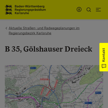
Zum Inhaltsbereich
Zur Hauptnavigation
You are here:
Aktuelle Straßen- und Radwegeplanungen im
Regierungsbezirk Karlsruhe
B 35, Gölshauser Dreieck
Kontakt