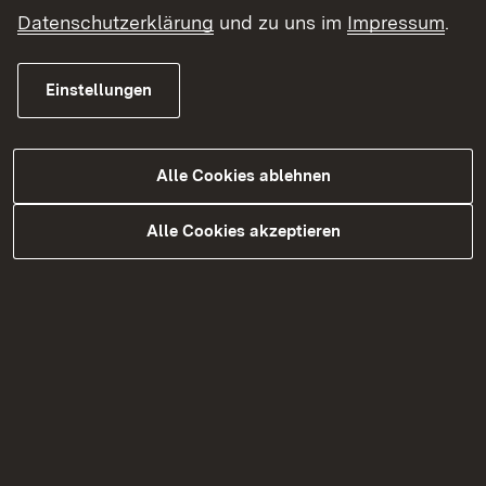
Datenschutzerklärung
und zu uns im
Impressum
.
Informieren Sie sich
Einstellungen
Planung
Alle Cookies ablehnen
Bisheriger Planungsverlauf
Alle Cookies akzeptieren
Bei der Variantenuntersuchung wurden diverse
Knotenpunktsarten betrachtet und 3 Varianten
vertiefend untersucht.
Planfeststellungsbeschluss vom 08.03.2022
Beschreibung
Dateityp
Größe