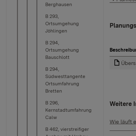
Berghausen
B 293,
Ortsumgehung
Planungs
Jöhlingen
B 294,
Beschreibu
Ortsumgehung
Bauschlott
Übers
B 294,
Südwesttangente
Ortsumfahrung
Bretten
B 296,
Weitere 
Kernstadtumfahrung
Calw
Wie läuft 
B 462, vierstreifiger