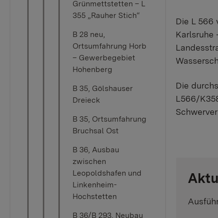
Grünmettstetten – L
355 „Rauher Stich“
Die L 566 
Karlsruhe 
B 28 neu,
Ortsumfahrung Horb
Landesstr
– Gewerbegebiet
Wasserschu
Hohenberg
Die durchs
B 35, Gölshauser
L566/K3581
Dreieck
Schwerver
B 35, Ortsumfahrung
Bruchsal Ost
B 36, Ausbau
zwischen
Leopoldshafen und
Aktu
Linkenheim-
Hochstetten
Ausfüh
B 36/B 293, Neubau