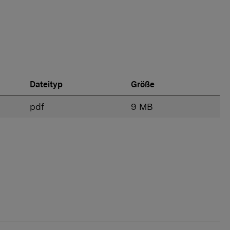
Dateityp
Größe
pdf
9 MB