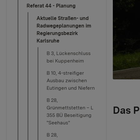
Referat 44 - Planung
Aktuelle Straßen- und
Radwegeplanungen im
Regierungsbezirk
Karlsruhe
B 3, Lückenschluss
bei Kuppenheim
B 10, 4-streifiger
Ausbau zwischen
Eutingen und Niefern
B 28,
Das P
Grünmettstetten – L
355 BÜ Beseitigung
"Seehaus"
B 28,