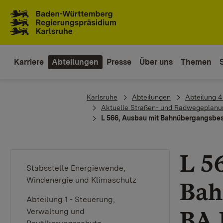
Zum Inhaltsbereich
Zur Hauptnavigation
Karriere
Abteilungen
Presse
Über uns
Themen
You are here:
Karlsruhe
Abteilungen
Abteilung 4 
Aktuelle Straßen- und Radwegeplanun
L 566, Ausbau mit Bahnübergangsbesei
L 5
Stabsstelle Energiewende,
Windenergie und Klimaschutz
Bah
Abteilung 1 - Steuerung,
BA 
Verwaltung und