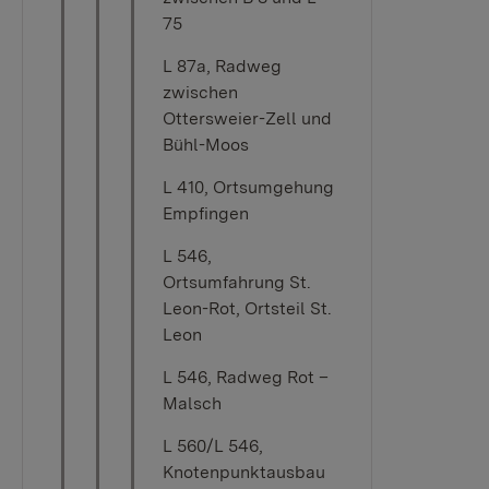
75
L 87a, Radweg
zwischen
Ottersweier-Zell und
Bühl-Moos
L 410, Ortsumgehung
Empfingen
L 546,
Ortsumfahrung St.
Leon-Rot, Ortsteil St.
Leon
L 546, Radweg Rot –
Malsch
L 560/L 546,
Knotenpunktausbau