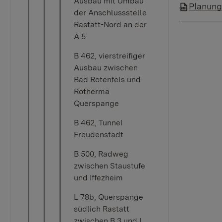
Ausbau mit Umbau
Planungs
der Anschlussstelle
Rastatt-Nord an der
A 5
B 462, vierstreifiger
Ausbau zwischen
Bad Rotenfels und
Rotherma
Querspange
B 462, Tunnel
Freudenstadt
B 500, Radweg
zwischen Staustufe
und Iffezheim
L 78b, Querspange
südlich Rastatt
zwischen B 3 und L