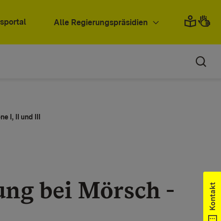
sportal
Alle Regierungspräsidien
I, II und III
ng bei Mörsch -
Kontakt