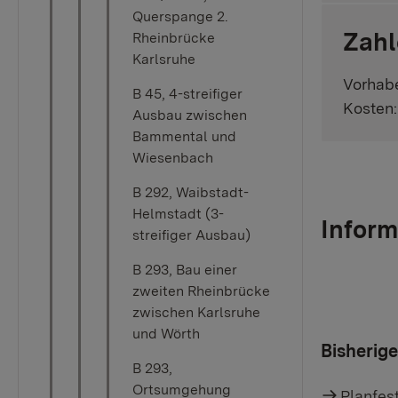
Querspange 2.
Zahl
Rheinbrücke
Karlsruhe
Vorhab
B 45, 4-streifiger
Kosten:
Ausbau zwischen
Bammental und
Wiesenbach
B 292, Waibstadt-
Helmstadt (3-
Inform
streifiger Ausbau)
B 293, Bau einer
zweiten Rheinbrücke
zwischen Karlsruhe
und Wörth
Bisherig
B 293,
Ortsumgehung
Planfes