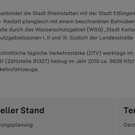
verbindet die Stadt Rheinstetten mit der Stadt Ettling
– Rastatt plangleich mit einem beschrankten Bahnüber
aße durch das Wasserschutzgebiet (WSG) „Stadt Karls
tzgebietszonen I, II und III. Südlich der Landesstraße
chnittliche tägliche Verkehrsstärke (DTV) werktags i
 (Zählstelle 81337) betrug im Jahr 2010 ca. 9609 Kfz
kehrsfahrzeuge.
eller Stand
Te
rungsplanung
Derz