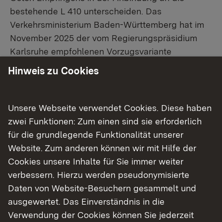
bestehende L 410 unterscheiden. Das
Verkehrsministerium Baden-Württemberg hat im
November 2025 der vom Regierungspräsidium
Karlsruhe empfohlenen Vorzugsvariante
zugestimmt, so dass das Regierungspräsidium
Hinweis zu Cookies
diese Variante nun detailliert ausarbeitet. Die
Vorzugsvariante
beginnt westlich von Empfingen
an der bestehenden L 410, schließt dann an die K
Unsere Webseite verwendet Cookies. Diese haben
4762 Richtung Betra sowie die L 396 Richtung
zwei Funktionen: Zum einen sind sie erforderlich
Nordstetten an und umgeht die Gemeinde
für die grundlegende Funktionalität unserer
Empfingen im Norden. Im Osten werden die K
Website. Zum anderen können wir mit Hilfe der
4768 und die Robert-Bosch-Straße über einen
Cookies unsere Inhalte für Sie immer weiter
Kreisverkehr angeschlossen. Im weiteren Verlauf
verbessern. Hierzu werden pseudonymisierte
nach Süden wird die Robert-Bosch-Straße
Daten von Website-Besuchern gesammelt und
ertüchtigt und zur L 410 ausgebaut. Mit einem
ausgewertet. Das Einverständnis in die
Knotenpunkt der Robert-Bosch-Straße zur
Verwendung der Cookies können Sie jederzeit