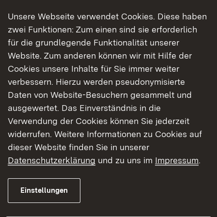
Landstraßen (RAL 2012).
Unsere Webseite verwendet Cookies. Diese haben
zwei Funktionen: Zum einen sind sie erforderlich
für die grundlegende Funktionalität unserer
Website. Zum anderen können wir mit Hilfe der
Aktueller Stand
Cookies unsere Inhalte für Sie immer weiter
Die Maßnahme befindet sich im
verbessern. Hierzu werden pseudonymisierte
Planfeststellungsverfahren.
Daten von Website-Besuchern gesammelt und
zu den Unterlagen
ausgewertet. Das Einverständnis in die
Verwendung der Cookies können Sie jederzeit
widerrufen. Weitere Informationen zu Cookies auf
Termine
dieser Website finden Sie in unserer
Datenschutzerklärung
und zu uns im
Impressum
.
Derzeit keine aktuellen Termine.
Einstellungen
Zahlen & Fakten