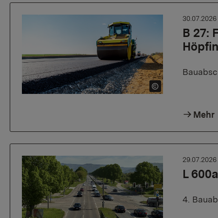
30.07.202
B 27:
Höpfi
Bauabsch
Mehr
29.07.202
L 600a
4. Bauab