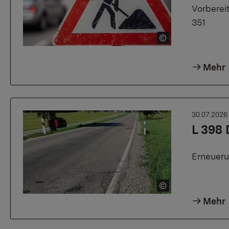
Vorberei
351
Mehr
30.07.202
L 398 
Erneueru
Mehr