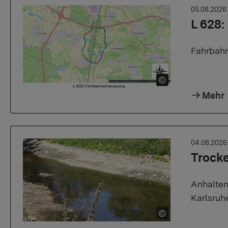
05.08.202
L 628
Fahrbahn
Mehr
04.08.202
Trock
Anhalten
Karlsruh