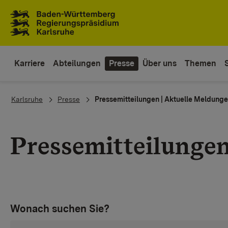
Zum Inhaltsbereich
Zur Hauptnavigation
Karriere
Abteilungen
Presse
Über uns
Themen
You are here:
Karlsruhe
Presse
Pressemitteilungen | Aktuelle Meldung
Pressemitteilunge
Wonach suchen Sie?