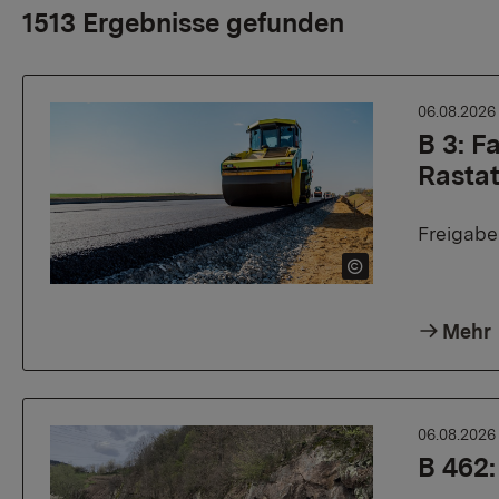
1513 Ergebnisse gefunden
06.08.202
B 3: 
Rasta
Freigab
Mehr
06.08.202
B 462: