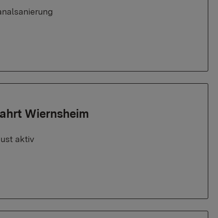
analsanierung
fahrt Wiernsheim
ust aktiv