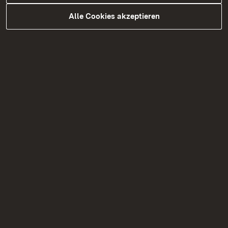
Alle Cookies akzeptieren
03.08.2026
|
Baustellen
B 294 bei Freudenstadt:
Ertüchtigung der
Manbachtalbrücke
Vollsperrung der Manbachtalbrücke vom 7.–10.
August 2026