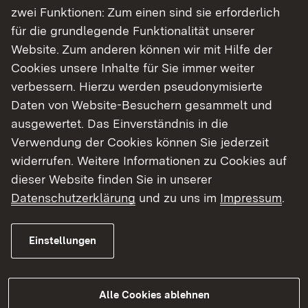
zwei Funktionen: Zum einen sind sie erforderlich
für die grundlegende Funktionalität unserer
Website. Zum anderen können wir mit Hilfe der
Cookies unsere Inhalte für Sie immer weiter
verbessern. Hierzu werden pseudonymisierte
04.08.2026
|
Umwelt
Daten von Website-Besuchern gesammelt und
Trockenwetterphase dauert an
ausgewertet. Das Einverständnis in die
Verwendung der Cookies können Sie jederzeit
Anhaltende Hitze und Niederschlagsmangel
widerrufen. Weitere Informationen zu Cookies auf
belasten Gewässer im Regierungsbezirk
dieser Website finden Sie in unserer
Karlsruhe 2026
Datenschutzerklärung
und zu uns im
Impressum
.
Einstellungen
Mehr
Alle Cookies ablehnen