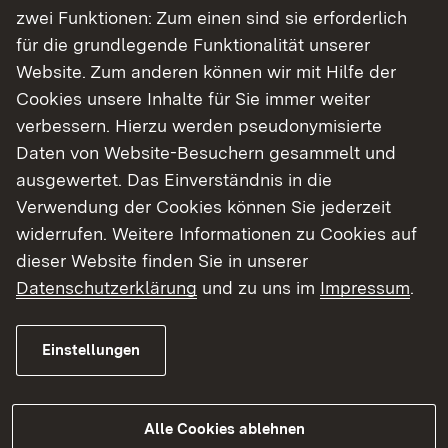
zwei Funktionen: Zum einen sind sie erforderlich
für die grundlegende Funktionalität unserer
Website. Zum anderen können wir mit Hilfe der
Cookies unsere Inhalte für Sie immer weiter
verbessern. Hierzu werden pseudonymisierte
04.08.2026
|
Umwelt
Daten von Website-Besuchern gesammelt und
Trockenwetterphase dauert an
ausgewertet. Das Einverständnis in die
Verwendung der Cookies können Sie jederzeit
Anhaltende Hitze und Niederschlagsmangel
widerrufen. Weitere Informationen zu Cookies auf
belasten Gewässer im Regierungsbezirk
dieser Website finden Sie in unserer
Karlsruhe 2026
Datenschutzerklärung
und zu uns im
Impressum
.
Einstellungen
Mehr
Alle Cookies ablehnen