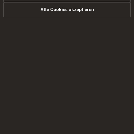
Alle Cookies akzeptieren
03.08.2026
|
Baustellen
B 294 bei Freudenstadt:
Ertüchtigung der
Manbachtalbrücke
Vollsperrung der Manbachtalbrücke vom 7.–10.
August 2026