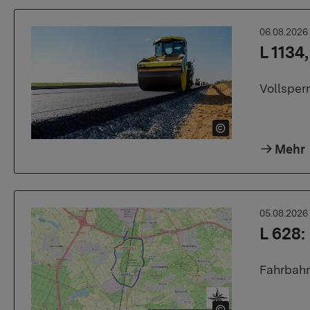
06.08.202
L 1134
Vollsper
Mehr
05.08.202
L 628
Fahrbahn