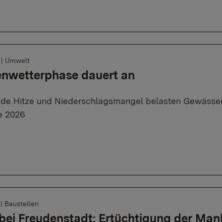
6
|
Umwelt
enwetterphase dauert an
de Hitze und Niederschlagsmangel belasten Gewässer
e 2026
6
|
Baustellen
bei Freudenstadt: Ertüchtigung der Ma