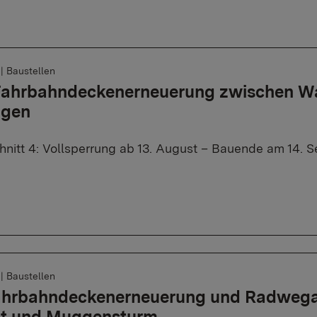
6
|
Baustellen
 Fahrbahndeckenerneuerung zwischen W
ngen
nitt 4: Vollsperrung ab 13. August – Bauende am 14. 
6
|
Baustellen
Fahrbahndeckenerneuerung und Radweg
tt und Muggensturm