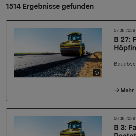
1514 Ergebnisse gefunden
07.08.202
B 27:
Höpfi
Bauabsch
Mehr
06.08.202
B 3: 
Rasta