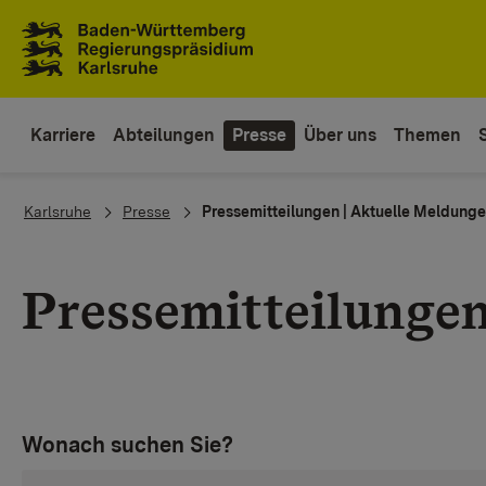
Zum Inhaltsbereich
Zur Hauptnavigation
Karriere
Abteilungen
Presse
Über uns
Themen
You are here:
Karlsruhe
Presse
Pressemitteilungen | Aktuelle Meldung
Pressemitteilunge
Wonach suchen Sie?