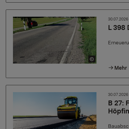
30.07.202
L 398 
Erneueru
Mehr
30.07.202
B 27:
Höpfi
Bauabsch